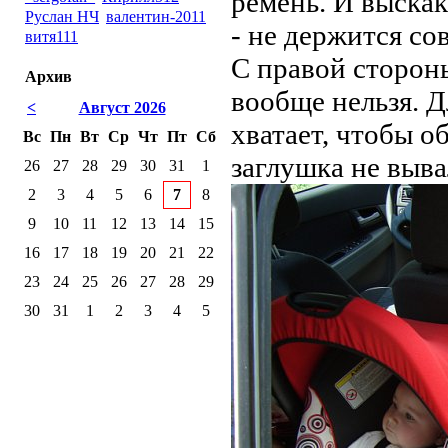
ремень. И выска
Руслан НЧ
валентин-2011
- не держится со
витя111
С правой стороны
Архив
вообще нельзя. 
<
Август 2026
хватает, чтобы о
Вс
Пн
Вт
Ср
Чт
Пт
Сб
заглушка не выва
26
27
28
29
30
31
1
2
3
4
5
6
7
8
9
10
11
12
13
14
15
16
17
18
19
20
21
22
23
24
25
26
27
28
29
30
31
1
2
3
4
5