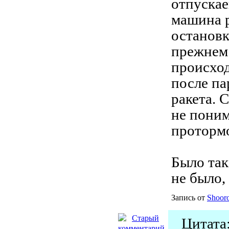
отпускае
машина р
остановк
прежнем
происход
после па
ракета. 
не поним
протормо
Было так
не было,
Запись от
Shoor
Цитата