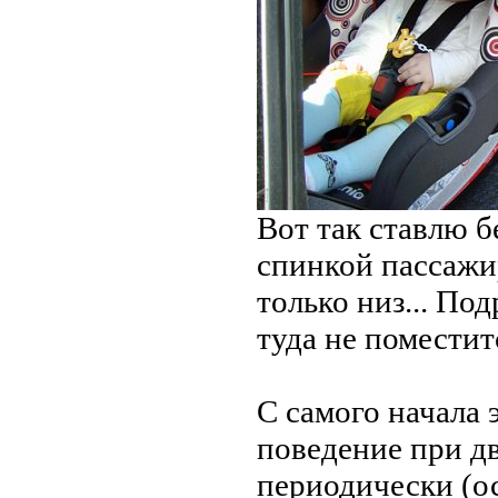
Вот так ставлю б
спинкой пассажи
только низ... По
туда не поместится
С самого начала 
поведение при д
периодически (ос