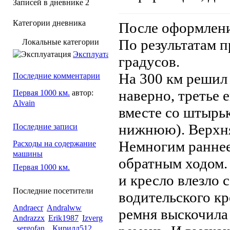
Записей в дневнике
2
Категории дневника
После оформлени
По результатам п
Локальные категории
Эксплуатация
градусов.
На 300 км решил 
Последние комментарии
наверно, третье 
Первая 1000 км.
автор:
Alvain
вместе со штырьк
нижнюю). Верхня
Последние записи
Немногим раннее 
Расходы на содержание
машины
обратным ходом.
Первая 1000 км.
и кресло влезло 
Последние посетители
водительского к
Andraecr
Andralww
ремня выскочила 
Andrazzx
Erik1987
Izverg
_sergofan_
Кирилл512