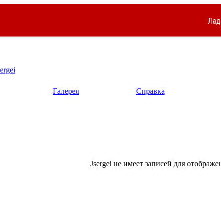
Лад
sergei
Галерея
Справка
Jsergei не имеет записей для отображе