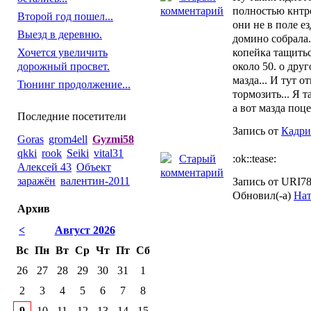
полностью кнтро
Второй год пошел...
они не в поле ез
Выезд в деревню.
домино собрала.
Хочется увеличить
копейка тащитьс
дорожный просвет.
около 50. о друг
мазда... И тут о
Тюнинг продолжение...
тормозить... Я т
а вот мазда поце
Последние посетители
Запись от
Кадри
Goras
grom4ell
Gyzmi58
qkki
rook
Seiki
vital31
:ok::tease:
Алексей 43
Объект
заражён
валентин-2011
Запись от URI78
Обновил(-а)
Нат
Архив
<
Август 2026
Вс
Пн
Вт
Ср
Чт
Пт
Сб
26
27
28
29
30
31
1
2
3
4
5
6
7
8
9
10
11
12
13
14
15