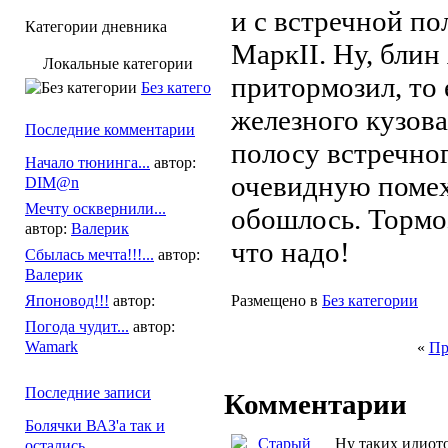
и с встречной по
Категории дневника
МаркII. Ну, блин
Локальные категории
притормозил, то 
Без категории
железного кузова
Последние комментарии
полосу встречног
Начало тюнинга...
автор:
очевидную помех
DIM@n
Мечту осквернили...
обошлось. Тормоз
автор:
Валерик
что надо!
Сбылась мечта!!!...
автор:
Валерик
Японовод!!!
автор:
Размещено в
Без категории
Погода чудит...
автор:
Wamark
«
Пр
Последние записи
Комментарии
Болячки ВАЗ'а так и
Ну таких идиото
остались...