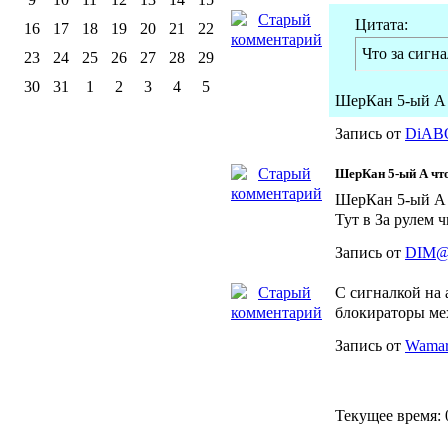
Цитата:
16
17
18
19
20
21
22
Что за сигна
23
24
25
26
27
28
29
30
31
1
2
3
4
5
ШерКан 5-ый А 
Запись от
DiAB
ШерКан 5-ый А чт
ШерКан 5-ый А 
Тут в За рулем 
Запись от
DIM
С сигналкой на 
блокираторы мех
Запись от
Wama
Текущее время: