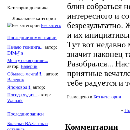
блин собраться 
Категории дневника
интересного и со
Локальные категории
безрезультатно.
Без категории
и их инициативы 
Последние комментарии
Тут вот недавно 
Начало тюнинга...
автор:
значит наконец т
DIM@n
Мечту осквернили...
Разобрался... На
автор:
Валерик
приятные вечатл
Сбылась мечта!!!...
автор:
Валерик
тебе радуется и 
Японовод!!!
автор:
Погода чудит...
автор:
Размещено в
Без категории
Wamark
«
Пр
Последние записи
Болячки ВАЗ'а так и
Комментарии
остались...