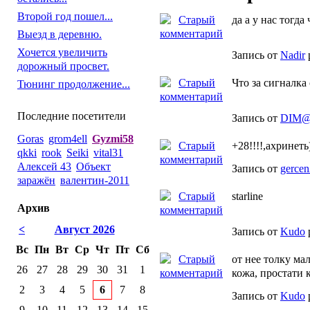
Второй год пошел...
да а у нас тогда
Выезд в деревню.
Хочется увеличить
Запись от
Nadir
дорожный просвет.
Что за сигналка
Тюнинг продолжение...
Последние посетители
Запись от
DIM
Goras
grom4ell
Gyzmi58
+28!!!!,ахринеть)
qkki
rook
Seiki
vital31
Алексей 43
Объект
Запись от
gerce
заражён
валентин-2011
starline
Архив
<
Август 2026
Запись от
Kudo
Вс
Пн
Вт
Ср
Чт
Пт
Сб
от нее толку ма
26
27
28
29
30
31
1
кожа, простати 
2
3
4
5
6
7
8
Запись от
Kudo
9
10
11
12
13
14
15