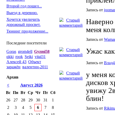
приклеил
Второй год пошел...
Запись от
jooma
Выезд в деревню.
Хочется увеличить
Наверно 
дорожный просвет.
меня кол
Тюнинг продолжение...
Запись от
Wama
Последние посетители
Ужас как
Goras
grom4ell
Gyzmi58
qkki
rook
Seiki
vital31
Алексей 43
Объект
Запись от
Влад4
заражён
валентин-2011
у меня к
Архив
дисков х
<
Август 2026
увижу 2в
Вс
Пн
Вт
Ср
Чт
Пт
Сб
блин!
26
27
28
29
30
31
1
2
3
4
5
6
7
8
Запись от
Rikim
9
10
11
12
13
14
15