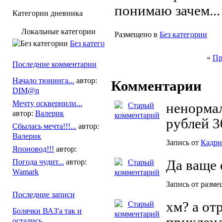
понимаю зачем...
Категории дневника
Локальные категории
Размещено в
Без категории
Без категории
«
Пр
Последние комментарии
Начало тюнинга...
автор:
Комментарии
DIM@n
Мечту осквернили...
ненормал
автор:
Валерик
рублей 3
Сбылась мечта!!!...
автор:
Валерик
Запись от
Кадри
Японовод!!!
автор:
Да ваще 
Погода чудит...
автор:
Wamark
Запись от разме
Последние записи
хм? а от
Болячки ВАЗ'а так и
остались...