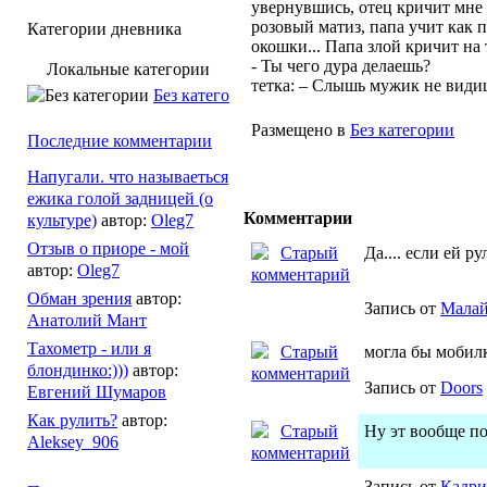
увернувшись, отец кричит мне 
розовый матиз, папа учит как
Категории дневника
окошки... Папа злой кричит на 
- Ты чего дура делаешь?
Локальные категории
тетка: – Слышь мужик не вид
Без категории
Размещено в
Без категории
Последние комментарии
Напугали. что называеться
ежика голой задницей (о
Комментарии
культуре)
автор:
Oleg7
Отзыв о приоре - мой
Да.... если ей р
автор:
Oleg7
Обман зрения
автор:
Запись от
Мала
Анатолий Мант
Тахометр - или я
могла бы мобилк
блондинко:)))
автор:
Запись от
Doors
Евгений Шумаров
Как рулить?
автор:
Ну эт вообще по
Aleksey_906
Запись от
Кадри