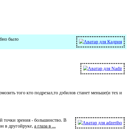
обно было
ормозить того кто подрезал,то дэбилов станет меньше(и тех и
ей точки зрения - большинство. В
он в другойруке,
а глаза в ...