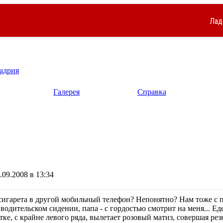
Лад
адрия
Галерея
Справка
09.2008 в 13:34
 сигарета в другой мобильный телефон? Непонятно? Нам тоже с 
а водительском сидении, папа - с гордостью смотрит на меня... Е
тке, с крайне левого ряда, вылетает розовый матиз, совершая рез