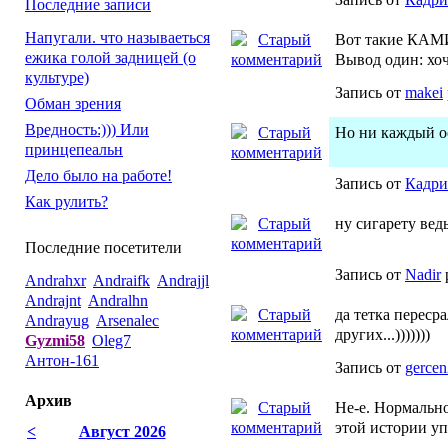
Последние записи
Напугали. что называеться
Вот такие КАМ
ежика голой задницей (о
Вывод один: хоч
культуре)
Запись от
makei
Обман зрения
Вредность:))) Или
Но ни каждый ос
принцепеальн
Дело было на работе!
Запись от
Кадри
Как рулить?
ну сигарету вед
Последние посетители
Запись от
Nadir
Andrahxr
Andraifk
Andrajjl
Andrajnt
Andralhn
да тетка переср
Andrayug
Arsenalec
других...)))))))
Gyzmi58
Oleg7
Антон-161
Запись от
gerce
Архив
Не-е. Нормально
этой истории уп
<
Август 2026