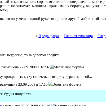
давай за матизом пока справо все чисто и совершаею не менее ре
 правильно зажимать машины –прижимаю к бордюру, вынуждаю тет
тетку
ишь что ли у меня в одной руке сигарете, в другой мобильн
«
Предыдущая
Главная страница
След
улить неудобно, то за дорогой следить....
й
размещена 22.09.2008 в 18:56
у прикрепить к уху скотчем, а сигарету держать ногой...
размещена 23.09.2008 в 17:10
за будды получется
я
размещена 23.09.2008 в 19:38