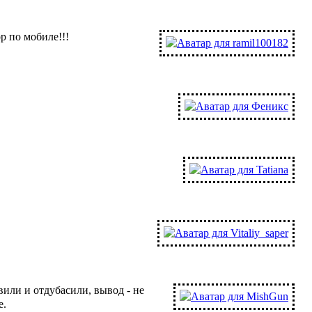
ор по мобиле
!!!
вили и отдубасили, вывод - не
е.