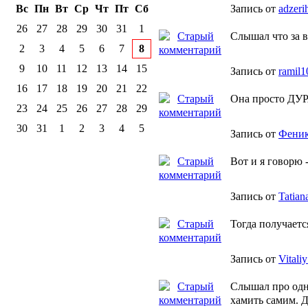
Вс
Пн
Вт
Ср
Чт
Пт
Сб
Запись от
adzeri
26
27
28
29
30
31
1
Слышал что за в
2
3
4
5
6
7
8
9
10
11
12
13
14
15
Запись от
ramil
16
17
18
19
20
21
22
Она просто ДУРА!
23
24
25
26
27
28
29
30
31
1
2
3
4
5
Запись от
Фени
Вот и я говорю -
Запись от
Tatian
Тогда получаетс
Запись от
Vitali
Слышал про одни
хамить самим. Де