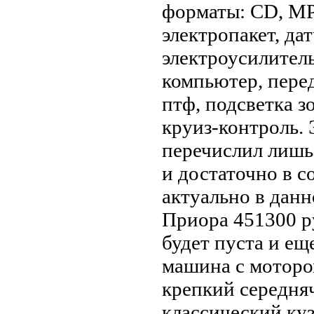
форматы: CD, MP3
электропакет, дат
электроусилител
компьютер, пере
птф, подсветка з
круиз-контроль. 
перечислил лишь
и достаточно в 
актуально в данн
Приора 451300 ру
будет пуста и ещ
машина с моторо
крепкий середня
классический куз