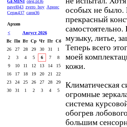
не испытал. Хотя
GEMINI
oleg.pl36
pavel043
zvero_boy
Арнис
особых не было.
Серж437
саня36
прекрасный конс
Архив
самостоятельно.
<
Август 2026
музыку, литье, з
Вс
Пн
Вт
Ср
Чт
Пт
Сб
Теперь всего этог
26
27
28
29
30
31
1
моей комплектац
2
3
4
5
6
7
8
кожи.
9
10
11
12
13
14
15
16
17
18
19
20
21
22
23
24
25
26
27
28
29
Климатическая с
30
31
1
2
3
4
5
огромные зеркал
система курсовой
обогрев лобового
большим сенсорн