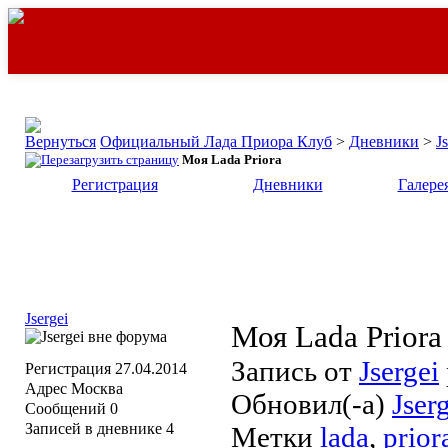
Официальный Лада Приора Клуб
>
Дневники
>
J
Моя Lada Priora
Регистрация
Дневники
Галере
Jsergei
Моя Lada Priora
Запись от
Jsergei
Регистрация
27.04.2014
Адрес
Москва
Обновил(-а)
Jser
Сообщений
0
Записей в дневнике
4
Метки
lada
,
prior