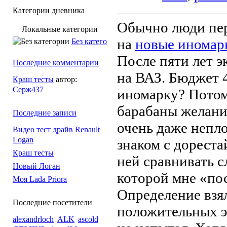
Категории дневника
Обычно люди пе
Локальные категории
на
новые иномар
Без категории
После пяти лет э
Последние комментарии
на ВАЗ. Бюджет 4
Краш тесты
автор:
Серж437
иномарку? Потом
барабаны желани
Последние записи
очень даже непло
Видео тест драйв Renault
Logan
знаком с дорест
Краш тесты
ней сравнивать 
Новый Логан
которой мне «пос
Моя Lada Priora
Определение взял
Последние посетители
положительных э
alexandrloch
ALK
ascold