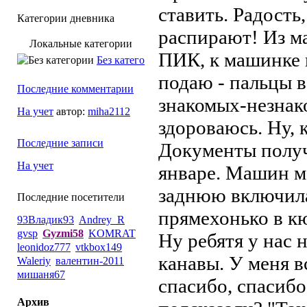
ставить. Радость
Категории дневника
распирают! Из м
Локальные категории
ПИК, к машинке 
Без категории
подаю - пальцы в
Последние комментарии
знакомых-незнак
На учет
автор:
miha2112
здороваюсь. Ну, 
Последние записи
Документы получи
На учет
январе. Машин ма
заднюю включила,
Последние посетители
прямехонько в кю
93Владик93
Andrey_R
gvsp
Gyzmi58
KOMRAT
Ну ребятя у нас 
leonidoz777
vtkbox149
канавы. У меня в
Waleriy
валентин-2011
мишаня67
спасибо, спасибо
Архив