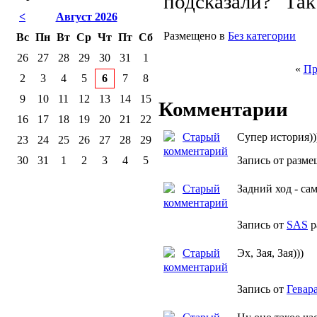
подсказали? "Так
<
Август 2026
Размещено в
Без категории
Вс
Пн
Вт
Ср
Чт
Пт
Сб
26
27
28
29
30
31
1
«
Пр
2
3
4
5
6
7
8
9
10
11
12
13
14
15
Комментарии
16
17
18
19
20
21
22
Супер история))
23
24
25
26
27
28
29
30
31
1
2
3
4
5
Запись от разме
Задний ход - са
Запись от
SAS
р
Эх, Зая, Зая)))
Запись от
Гевар