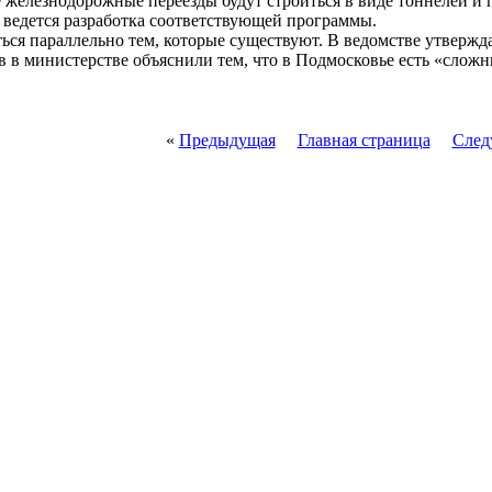
 железнодорожные переезды будут строиться в виде тоннелей и
е ведется разработка соответствующей программы.
ься параллельно тем, которые существуют. В ведомстве утвержда
 в министерстве объяснили тем, что в Подмосковье есть «сложны
«
Предыдущая
Главная страница
След