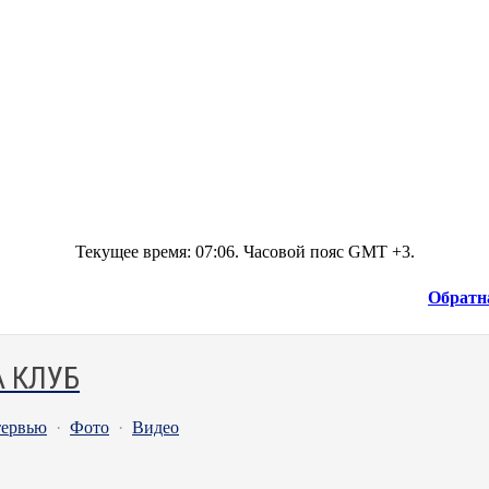
Текущее время:
07:06
. Часовой пояс GMT +3.
Обратн
 КЛУБ
ервью
·
Фото
·
Видео