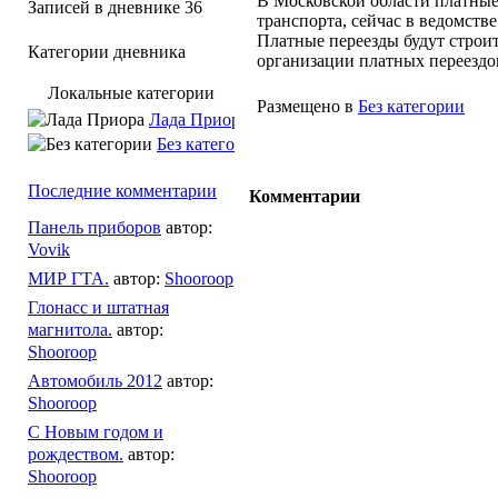
В Московской области платные
Записей в дневнике
36
транспорта, сейчас в ведомств
Платные переезды будут строит
Категории дневника
организации платных переездов
Локальные категории
Размещено в
Без категории
Лада Приора
Без категории
Последние комментарии
Комментарии
Панель приборов
автор:
Vovik
МИР ГТА.
автор:
Shooroop
Глонасс и штатная
магнитола.
автор:
Shooroop
Автомобиль 2012
автор:
Shooroop
С Новым годом и
рождеством.
автор:
Shooroop