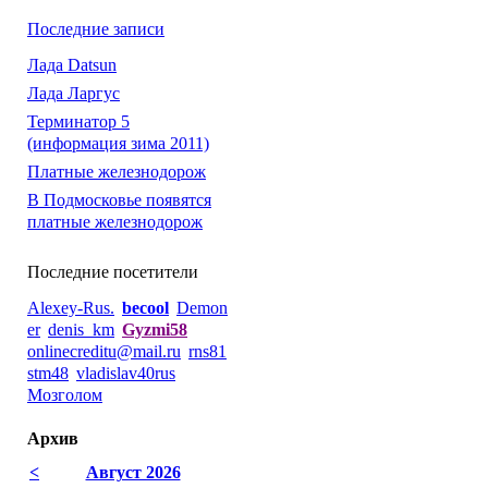
Последние записи
Лада Datsun
Лада Ларгус
Терминатор 5
(информация зима 2011)
Платные железнодорож
В Подмосковье появятся
платные железнодорож
Последние посетители
Alexey-Rus.
becool
Demon
er
denis_km
Gyzmi58
onlinecreditu@mail.ru
rns81
stm48
vladislav40rus
Мозголом
Архив
<
Август 2026