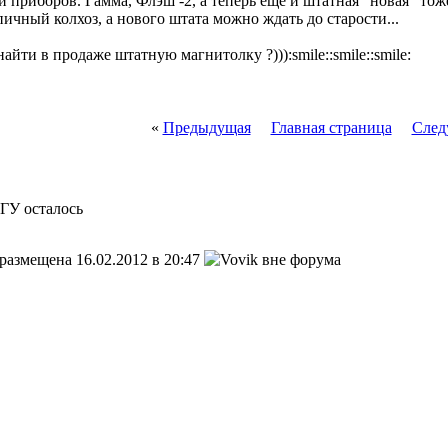
 приборов. Гамма, Флэш -2, а теперь еще и штатная "новая" тоже
ичный колхоз, а нового штата можно ждать до старости...
айти в продаже штатную магнитолку ?))):smile::smile::smile:
«
Предыдущая
Главная страница
След
 ГУ осталось
размещена 16.02.2012 в 20:47