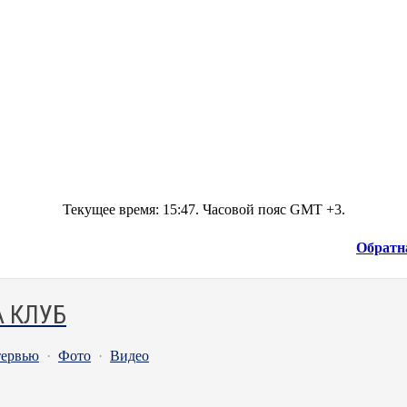
Текущее время:
15:47
. Часовой пояс GMT +3.
Обратн
 КЛУБ
ервью
·
Фото
·
Видео