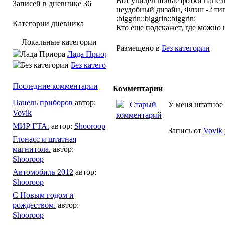
Вот увидел новые фотки панели
Записей в дневнике
36
неудобный дизайн, Флэш -2 тип
:biggrin::biggrin::biggrin:
Категории дневника
Кто еще подскажет, где можно н
Локальные категории
Размещено в
Без категории
Лада Приора
Без категории
Последние комментарии
Комментарии
Панель приборов
автор:
У меня штатное
Vovik
МИР ГТА.
автор:
Shooroop
Запись от
Vovik
Глонасс и штатная
магнитола.
автор:
Shooroop
Автомобиль 2012
автор:
Shooroop
С Новым годом и
рождеством.
автор:
Shooroop