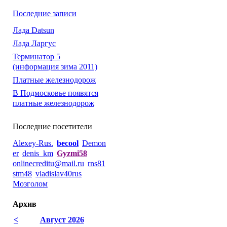
Последние записи
Лада Datsun
Лада Ларгус
Терминатор 5
(информация зима 2011)
Платные железнодорож
В Подмосковье появятся
платные железнодорож
Последние посетители
Alexey-Rus.
becool
Demon
er
denis_km
Gyzmi58
onlinecreditu@mail.ru
rns81
stm48
vladislav40rus
Мозголом
Архив
<
Август 2026