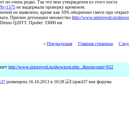
ет но очень редко. Так что мои утверждения из этого поста
p?b=1375
не выдержали проверку временем.
онений не выявлено, кроме как 10% обеднении смеси при открыт
вата. Причин детонации множество
http://www.priorovod.ru/show
 Denso Q20TT. Пробег 33000 км
«
Предыдущая
Главная страница
След
шет
http://www.priorovod.ru/showpost.php...&postcount=932
437
размещена 16.10.2013 в 10:28