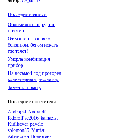
автор:
Серж437
Последние записи
Обломились передние
пружины.
От машины запахло
бензином, бегом искать
где течет!
Умерла комбинация
прибор
На восьмой год прогорел
конвейерный резонатор.
Заменил помпу.
Последние посетители
Andragzl
Andratdf
fedoroff.se2016
kamazist
Kirillsever
pavelc
solomon85
Yurrist
Афиноген Полюгаев