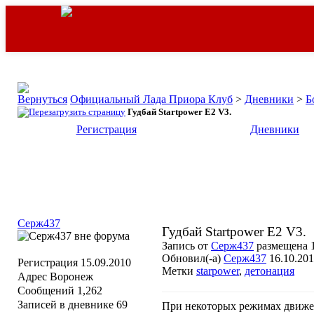
Официальный Лада Приора Клуб
>
Дневники
>
Б
Гудбай Startpower E2 V3.
Регистрация
Дневники
Серж437
Гудбай Startpower E2 V3.
Запись от
Серж437
размещена 1
Обновил(-а)
Серж437
16.10.201
Регистрация
15.09.2010
Метки
starpower
,
детонация
Адрес
Воронеж
Сообщений
1,262
Записей в дневнике
69
При некоторых режимах движен