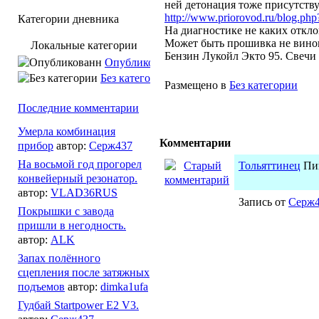
ней детонация тоже присутству
http://www.priorovod.ru/blog.ph
Категории дневника
На диагностике не каких откл
Может быть прошивка не вино
Локальные категории
Бензин Лукойл Экто 95. Свечи
Опубликованн
Без категории
Размещено в
Без категории
Последние комментарии
Умерла комбинация
Комментарии
прибор
автор:
Серж437
На восьмой год прогорел
Тольяттинец
Пи
конвейерный резонатор.
автор:
VLAD36RUS
Запись от
Серж
Покрышки с завода
пришли в негодность.
автор:
ALK
Запах полённого
сцепления после затяжных
подъемов
автор:
dimka1ufa
Гудбай Startpower E2 V3.