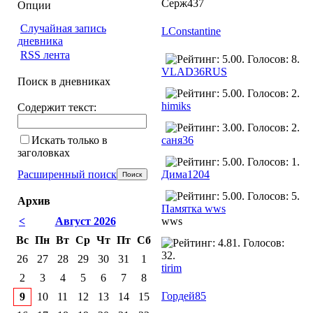
Серж437
Опции
Случайная запись
LConstantine
дневника
RSS лента
VLAD36RUS
Поиск в дневниках
himiks
Содержит текст:
Искать только в
саня36
заголовках
Расширенный поиск
Дима1204
Архив
Памятка wws
<
Август 2026
wws
Вс
Пн
Вт
Ср
Чт
Пт
Сб
26
27
28
29
30
31
1
tirim
2
3
4
5
6
7
8
Гордей85
9
10
11
12
13
14
15