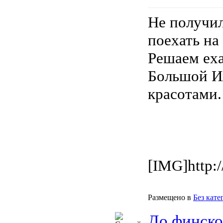
Не получил
поехать на
Решаем еха
Большой Иж
красотами.
[IMG]http:/
Размещено в
Без кате
До финско