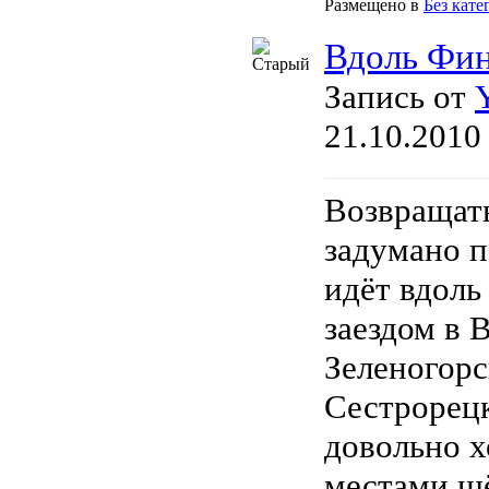
Размещено в
Без кате
Вдоль Фин
Запись от
21.10.2010
Возвращат
задумано п
идёт вдоль
заездом в 
Зеленогорс
Сестрорецк
довольно х
местами шё