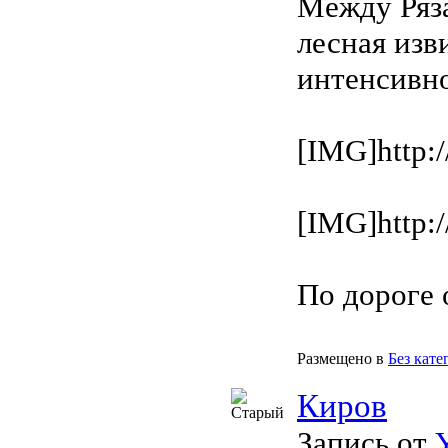
Между Ряз
лесная изв
интенсивно
[IMG]http:/
[IMG]http:/
По дороге 
Размещено в
Без кате
Киров
Запись от