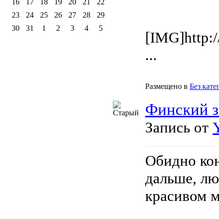
16
17
18
19
20
21
22
23
24
25
26
27
28
29
30
31
1
2
3
4
5
[IMG]http:/
...
Размещено в
Без кате
Финский з
Запись от
Обидно кон
дальше, лю
красивом м