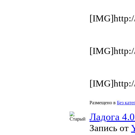
[IMG]http:/
[IMG]http:/
[IMG]http:/
Размещено в
Без кате
Ладога 4.
Запись от