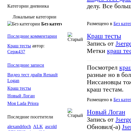
делу. Все боль
Категории дневника
Локальные категории
Размещено в
Без кате
Без категории
Краш тесты
Последние комментарии
Запись от
Jserg
Краш тесты
автор:
Метки
краш те
Серж437
Последние записи
Посмотрел
кра
разные но в бо
Видео тест драйв Renault
Logan
Ниссановцы тож
Краш тесты
краш тестам.
Новый Логан
Размещено в
Без кате
Моя Lada Priora
Новый Логан
Последние посетители
Запись от
Jserg
Обновил(-а)
Jse
alexandrloch
ALK
ascold