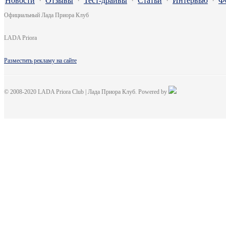
Новости
·
Отзывы
·
Тест-драйвы
·
Статьи
·
Интервью
·
Ф
Официальный Лада Приора Клуб
LADA Priora
Разместить рекламу на сайте
© 2008-2020 LADA Priora Club | Лада Приора Клуб. Powered by