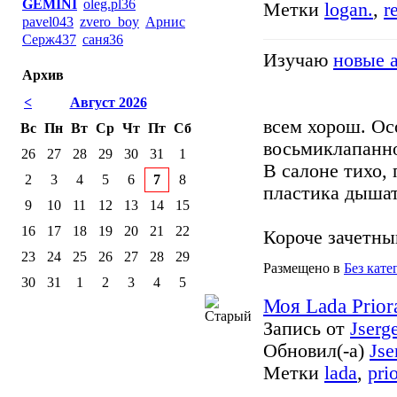
GEMINI
oleg.pl36
Метки
logan.
,
r
pavel043
zvero_boy
Арнис
Серж437
саня36
Изучаю
новые 
Архив
<
Август 2026
всем хорош. Ос
Вс
Пн
Вт
Ср
Чт
Пт
Сб
восьмиклапанно
26
27
28
29
30
31
1
В салоне тихо, 
2
3
4
5
6
7
8
пластика дышат
9
10
11
12
13
14
15
16
17
18
19
20
21
22
Короче зачетны
23
24
25
26
27
28
29
Размещено в
Без кате
30
31
1
2
3
4
5
Моя Lada Prior
Запись от
Jserg
Обновил(-а)
Jse
Метки
lada
,
pri