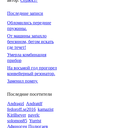
автор:
Серж437
Последние записи
Обломились передние
пружины.
От машины запахло
бензином, бегом искать
где течет!
Умерла комбинация
прибор
На восьмой год прогорел
конвейерный резонатор.
Заменил помпу.
Последние посетители
Andragzl
Andratdf
fedoroff.se2016
kamazist
Kirillsever
pavelc
solomon85
Yurrist
Афиноген Полюгаев