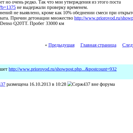
ет но очень редко. Так что мои утверждения из этого поста
p?b=1375
не выдержали проверку временем.
онений не выявлено, кроме как 10% обеднении смеси при открыт
вата. Причин детонации множество
http://www.priorovod.ru/show
 Denso Q20TT. Пробег 33000 км
«
Предыдущая
Главная страница
След
шет
http://www.priorovod.ru/showpost.php...&postcount=932
437
размещена 16.10.2013 в 10:28