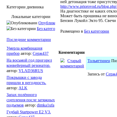
ней детонация тоже присутству
http://www.priorovod.ru/blog.ph
Категории дневника
На диагностике не каких откл
Может быть прошивка не вино
Локальные категории
Бензин Лукойл Экто 95. Свечи
Опубликованн
Без категории
Размещено в
Без категории
Последние комментарии
Умерла комбинация
Комментарии
прибор
автор:
Серж437
На восьмой год прогорел
Тольяттинец
Пи
конвейерный резонатор.
автор:
VLAD36RUS
Запись от
Серж
Покрышки с завода
пришли в негодность.
автор:
ALK
Запах полённого
сцепления после затяжных
подъемов
автор:
dimka1ufa
Гудбай Startpower E2 V3.