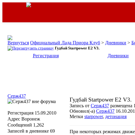
Официальный Лада Приора Клуб
>
Дневники
>
Б
Гудбай Startpower E2 V3.
Регистрация
Дневники
Серж437
Гудбай Startpower E2 V3.
Запись от
Серж437
размещена 1
Обновил(-а)
Серж437
16.10.201
Регистрация
15.09.2010
Метки
starpower
,
детонация
Адрес
Воронеж
Сообщений
1,262
Записей в дневнике
69
При некоторых режимах движен