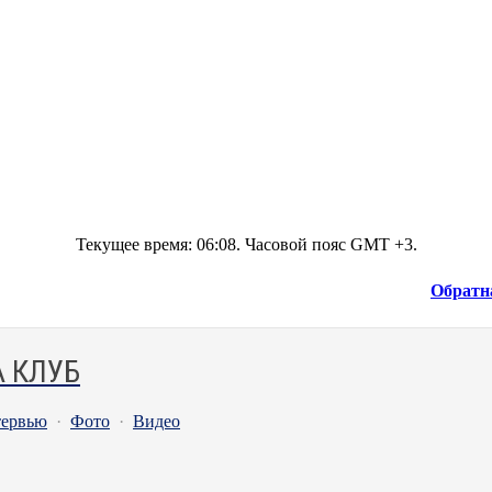
Текущее время:
06:08
. Часовой пояс GMT +3.
Обратн
 КЛУБ
ервью
·
Фото
·
Видео