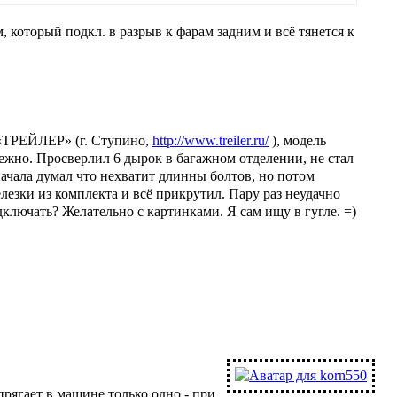
 который подкл. в разрыв к фарам задним и всё тянется к
 «ТРЕЙЛЕР» (г. Ступино,
http://www.treiler.ru/
), модель
ежно. Просверлил 6 дырок в багажном отделении, не стал
начала думал что нехватит длинны болтов, но потом
лезки из комплекта и всё прикрутил. Пару раз неудачно
дключать? Желательно с картинками. Я сам ищу в гугле. =)
прягает в машине только одно - при