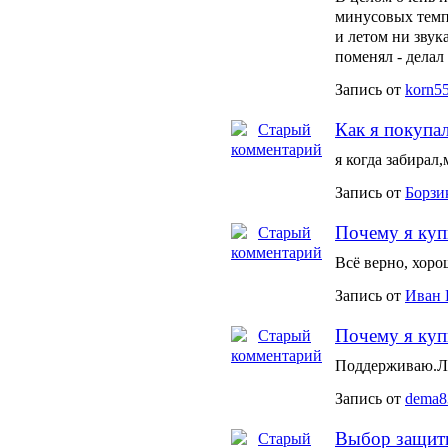
минусовых темпе
и летом ни звук
поменял - делал
Запись от
korn5
Как я покупа
я когда забирал
Запись от
Борзи
Почему я куп
Всё верно, хоро
Запись от
Иван
Почему я куп
Поддерживаю.Л
Запись от
dema8
Выбор защиты