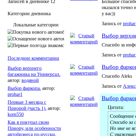
Записей в дневнике
12
Большое спасибо
оказался точно 
Категории дневника
у вас))
Запись от
prohar
Локальные категории
Покупка нового автомобиля.
Выбор верхне
Оснащение нового автомоби
Спасибо за инф
Первые полгода знак
Запись от
prohar
Последние комментарии
Выбор фарко
Выбор верхнего
багажника на Универсал.
Спасибо Aleks
автор:
водяной
Запись от
Алекс
Выбор фаркопа.
автор:
prohar1
Выбор фарко
Первые 3 месяца с
Цитата:
Приорой (часть 1).
автор:
korn550
Сообщение 
Как я покупал свою
Спосибо за 
Приору, или особенности
Но мне не я
автобизнеса по-русски.
С уважением