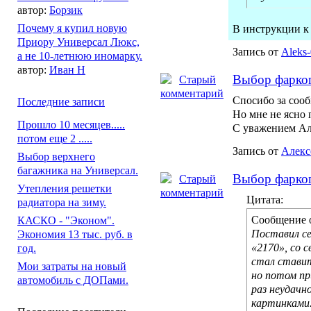
автор:
Борзик
Почему я купил новую
В инструкции к 
Приору Универсал Люкс,
Запись от
Aleks
а не 10-летнюю иномарку.
автор:
Иван Н
Выбор фарко
Спосибо за соо
Последние записи
Но мне не ясно 
Прошло 10 месяцев.....
С уважением Ал
потом еще 2 .....
Запись от
Алекс
Выбор верхнего
багажника на Универсал.
Выбор фарко
Утепления решетки
Цитата:
радиатора на зиму.
Сообщение 
КАСКО - "Эконом".
Поставил се
Экономия 13 тыс. руб. в
«2170», со 
год.
стал ставит
Мои затраты на новый
но потом пр
автомобиль с ДОПами.
раз неудачн
картинками. 