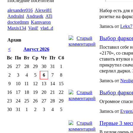
Последние посетители
alexander016
Alexei81
Набор есть для 
Andralnl
Andrastk
ATi
розетке на фарк
doctordmm
Kamvaron
Запись от
Lekx7
Maxis134
Vasil'
vlad..d
Выбор фарко
Архив
Поставил себе 
<
Август 2026
«2170», со свар
Вс
Пн
Вт
Ср
Чт
Пт
Сб
ставить втулки 
прикрутил снача
26
27
28
29
30
31
1
сверлил дырки. 
2
3
4
5
6
7
8
Запись от
Neolig
9
10
11
12
13
14
15
Выбор фарко
16
17
18
19
20
21
22
23
24
25
26
27
28
29
Огромное спасиб
30
31
1
2
3
4
5
Запись от
Evgen
Первые 3 меся
В целом очень п