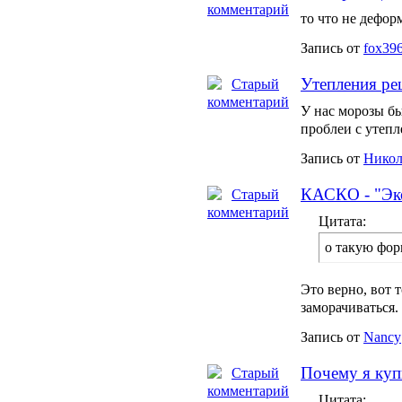
то что не дефор
Запись от
fox39
Утепления ре
У нас морозы бы
проблеи с утепл
Запись от
Никол
КАСКО - "Эко
Цитата:
о такую фор
Это верно, вот 
заморачиваться. 
Запись от
Nancy
Почему я куп
Цитата: