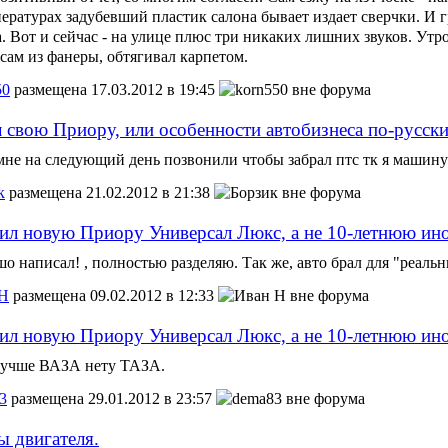
ратурах задубевший пластик салона бывает издает сверчки. И гр
а. Вот и сейчас - на улице плюс три никаких лишних звуков. Утро
 сам из фанеры, обтягивал карпетом.
50
размещена 17.03.2012 в 19:45
л свою Приору, или особенности автобизнеса по-русски
,мне на следующий день позвонили чтобы забрал птс тк я машину
к
размещена 21.02.2012 в 21:38
ил новую Приору Универсал Люкс, а не 10-летнюю ин
шо написал! , полностью разделяю. Так же, авто брал для "реальн
 Н
размещена 09.02.2012 в 12:33
ил новую Приору Универсал Люкс, а не 10-летнюю ин
учше ВАЗА нету ТАЗА.
3
размещена 29.01.2012 в 23:57
 двигателя.