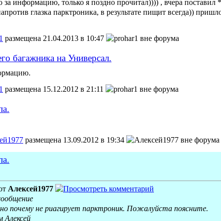
 за информацию, только я поздно прочитал)))) , вчера постави
напротив глазка парктроника, в результате пищит всегда)) пришл
1
размещена 21.04.2013 в 10:47
го багажника на Универсал.
ля.
ормацию.
омства с Приорой.
1
размещена 15.12.2012 в 21:11
па.
ей1977
размещена 13.09.2012 в 19:34
па.
от
Алексей1977
сообщение
сно почему не риагирует парктроник. Пожалуйста поясните.
 Алексей