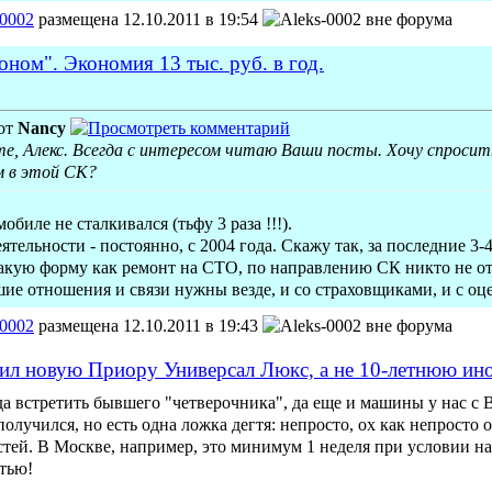
-0002
размещена 12.10.2011 в 19:54
ном". Экономия 13 тыс. руб. в год.
от
Nancy
е, Алекс. Всегда с интересом читаю Ваши посты. Хочу спросить
м в этой СК?
биле не сталкивался (тьфу 3 раза !!!).
еятельности - постоянно, с 2004 года. Скажу так, за последние 3
акую форму как ремонт на СТО, по направлению СК никто не от
ие отношения и связи нужны везде, и со страховщиками, и с о
-0002
размещена 12.10.2011 в 19:43
ил новую Приору Универсал Люкс, а не 10-летнюю ин
да встретить бывшего "четверочника", да еще и машины у нас с 
олучился, но есть одна ложка дегтя: непросто, ох как непросто
тей. В Москве, например, это минимум 1 неделя при условии на
тью!