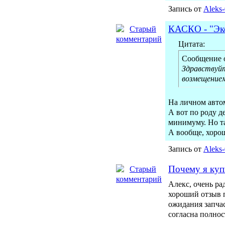
Запись от
Aleks
КАСКО - "Эко
Цитата:
Сообщение 
Здравствуйт
возмещение
На личном автомо
А вот по роду д
минимуму. Но т
А вообще, хорош
Запись от
Aleks
Почему я куп
Алекс, очень ра
хороший отзыв п
ожидания запчас
согласна полнос