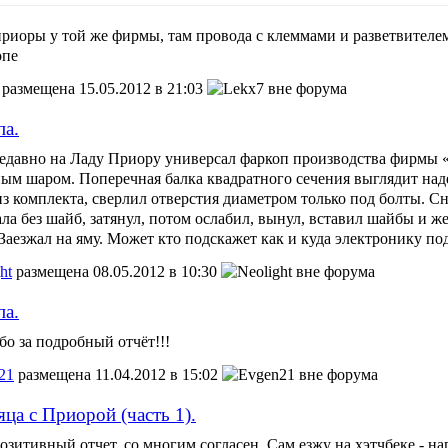
приоры у той же фирмы, там провода с клеммами и разветвителем,
опе
размещена 15.05.2012 в 21:03
па.
недавно на Ладу Приору универсал фаркоп производства фирмы
ным шаром. Поперечная балка квадратного сечения выглядит над
из комплекта, сверлил отверстия диаметром только под болты. С
ла без шайб, затянул, потом ослабил, вынул, вставил шайбы и же
Заезжал на яму. Может кто подскажет как и куда электронику по
ht
размещена 08.05.2012 в 10:30
па.
о за подробный отчёт!!!
21
размещена 11.04.2012 в 15:02
ца с Приорой (часть 1).
озитивный отчет, со многим согласен. Сам езжу на хэтчбеке - на