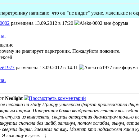
парктронику написано, что он "не видит" узкие, маленькие и о
-0002
размещена 13.09.2012 в 17:20
па.
бщение
почему не риагирует парктроник. Пожалуйста поясните.
ексей
ей1977
размещена 13.09.2012 в 14:11
па.
от
Neolight
бе недавно на Ладу Приору универсал фаркоп производства фи
сварным шаром. Поперечная балка квадратного сечения выглядит
ь втулки из комплекта, сверлил отверстия диаметром только п
икрутил сначала без шайб, затянул, потом ослабил, вынул, вста
о сверлил дырки. Заезжал на яму. Может кто подскажет как и 
Я сам ищу в гугле. =)