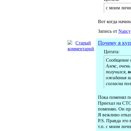
с моим личн
Вот когда начин
Запись от
Nancy
Почему я куп
Цитата:
Сообщение 
Алекс, очен
получился,
н
ожидания за
согласна по
Пока поменял п
Приехал на СТО.
поменяю. Он при
Я вежливо отказ
Р.S. Правда это
т.п. с моим лич