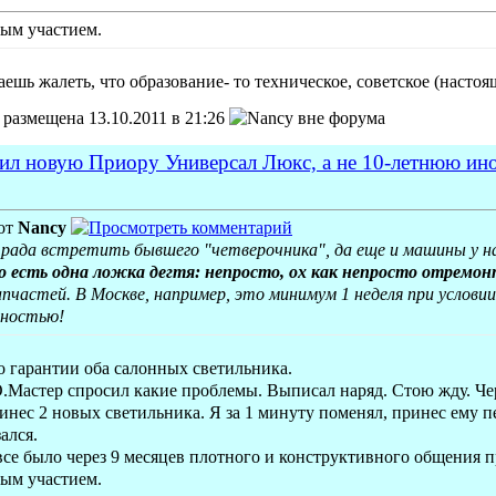
ым участием.
аешь жалеть, что образование- то техническое, советское (насто
размещена 13.10.2011 в 21:26
ил новую Приору Универсал Люкс, а не 10-летнюю ин
от
Nancy
ь рада встретить бывшего "четверочника", да еще и машины у н
о есть одна ложка дегтя: непросто, ох как непросто отремо
пчастей. В Москве, например, это минимум 1 неделя при услови
лностью!
о гарантии оба салонных светильника.
Мастер спросил какие проблемы. Выписал наряд. Стою жду. Чере
нес 2 новых светильника. Я за 1 минуту поменял, принес ему п
ался.
 все было через 9 месяцев плотного и конструктивного общения 
ным участием.