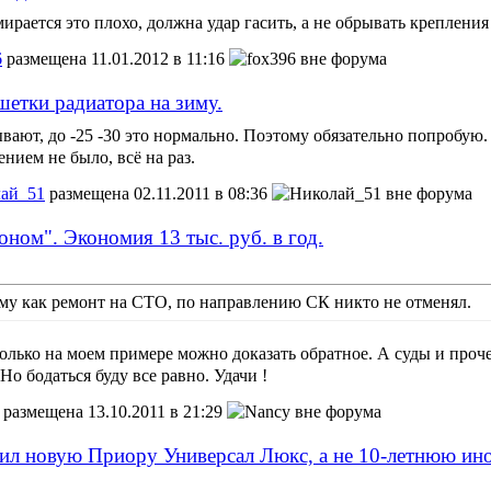
мирается это плохо, должна удар гасить, а не обрывать крепления
6
размещена 11.01.2012 в 11:16
шетки радиатора на зиму.
вают, до -25 -30 это нормально. Поэтому обязательно попробую. 
ением не было, всё на раз.
ай_51
размещена 02.11.2011 в 08:36
ном". Экономия 13 тыс. руб. в год.
му как ремонт на СТО, по направлению СК никто не отменял.
только на моем примере можно доказать обратное. А суды и прочее
Но бодаться буду все равно. Удачи !
размещена 13.10.2011 в 21:29
ил новую Приору Универсал Люкс, а не 10-летнюю ин