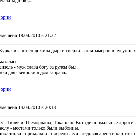
ачала заднюю,...
гории
змещена 18.04.2010 в 21:32
 Куркачи - пипец дожила дырки сверлила для замеров в чугунных 
маталась.
нзель - муж слава богу за рулем был.
нка для свекрови в дом забрала...
гории
змещена 14.04.2010 в 20:13
у - Тюлячи. Шеморданы, Таканыш. Вот где нормальные дороги - н
аслу - местами только были выбоины.
ханнова - прикольно - посреди леса - ледовая арена и картинг ц