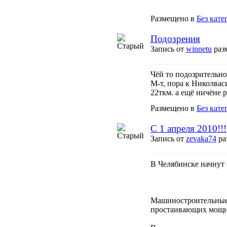
Размещено в
Без кате
Подозрения
Запись от
winnetu
разм
Чёй то подозрительно 
М-т, пора к Николвас
22ткм. а ещё ничёне 
Размещено в
Без кате
С 1 апреля 2010!!!
Запись от
zevaka74
ра
В Челябинске начнут 
Машиностроительные 
простаивающих мощнос