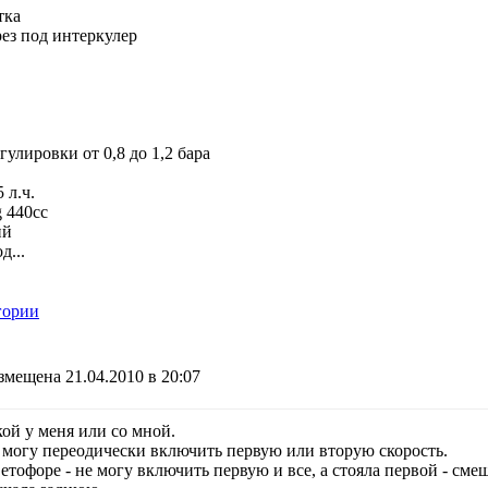
тка
ез под интеркулер
улировки от 0,8 до 1,2 бара
 л.ч.
 440cc
ий
д...
гории
змещена 21.04.2010 в 20:07
кой у меня или со мной.
е могу переодически включить первую или вторую скорость.
ветофоре - не могу включить первую и все, а стояла первой - сме