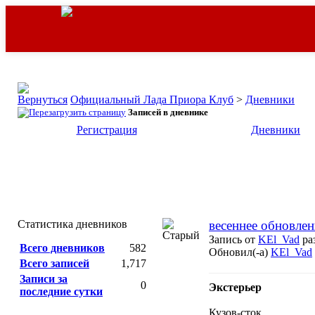
Официальный Лада Приора Клуб
>
Дневники
Записей в дневнике
Регистрация
Дневники
Статистика дневников
весеннее обновлен
Запись от
KEl_Vad
раз
Всего дневников
582
Обновил(-а)
KEl_Vad
Всего записей
1,717
Записи за
0
Экстерьер
последние сутки
Кузов-сток