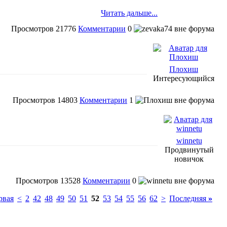
Читать дальше...
Просмотров
21776
Комментарии
0
Плохиш
Интересующийся
Просмотров
14803
Комментарии
1
winnetu
Продвинутый
новичок
Просмотров
13528
Комментарии
0
рвая
<
2
42
48
49
50
51
52
53
54
55
56
62
>
Последняя
»