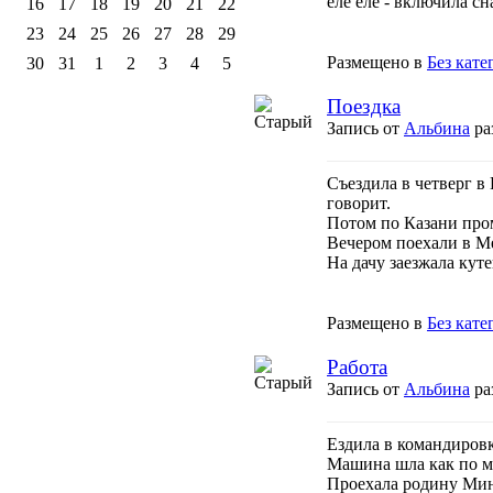
еле еле - включила сн
16
17
18
19
20
21
22
23
24
25
26
27
28
29
Размещено в
Без кате
30
31
1
2
3
4
5
Поездка
Запись от
Альбина
ра
Съездила в четверг в
говорит.
Потом по Казани про
Вечером поехали в Ме
На дачу заезжала куте
Размещено в
Без кате
Работа
Запись от
Альбина
ра
Ездила в командировк
Машина шла как по м
Проехала родину Мини