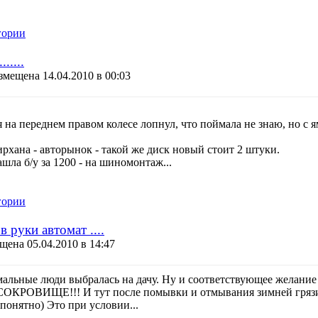
гории
.....
змещена 14.04.2010 в 00:03
я на переднем правом колесе лопнул, что поймала не знаю, но с 
ирхана - авторынок - такой же диск новый стоит 2 штуки.
шла б/у за 1200 - на шиномонтаж...
гории
в руки автомат ....
щена 05.04.2010 в 14:47
рмальные люди выбралась на дачу. Ну и соответствующее желание 
СОКРОВИЩЕ!!! И тут после помывки и отмывания зимней грязи 
 понятно) Это при условии...