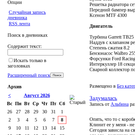
Опции
Решетка радиатора се
Передний бампер выр
Случайная запись
Ксенон MTF 4300
дневника
RSS лента
Двигатель
Поиск в дневниках
Турбина Garrett TB25
Наддув с клапаном рег
Содержит текст:
Степень сжатия 8.2
Бензонасос Walbro 255
Форсунки Ford Racing
Искать только в
Интеркуллер 18 секц
заголовках
Сварной коллектор по
Расширенный поиск
Размещено в
Без кате
Архив
<
Август 2026
Задумалась
Вс
Пн
Вт
Ср
Чт
Пт
Сб
Запись от
Альбина
ра
26
27
28
29
30
31
1
Опять, что то с короб
2
3
4
5
6
7
8
Клинит ее у меня - н
9
10
11
12
13
14
15
Сегодня зависла на с