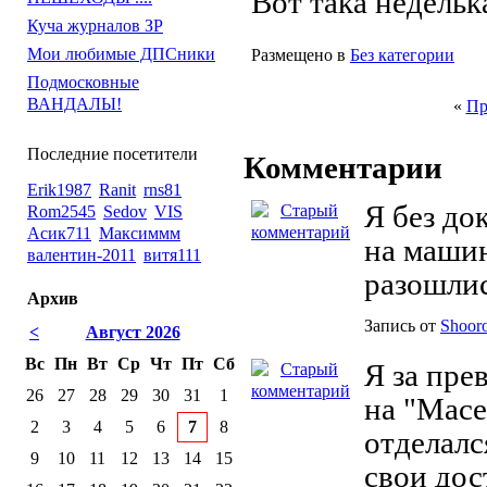
Вот така недельк
Куча журналов ЗР
Мои любимые ДПСники
Размещено в
Без категории
Подмосковные
ВАНДАЛЫ!
«
Пр
Последние посетители
Комментарии
Erik1987
Ranit
rns81
Я без до
Rom2545
Sedov
VIS
Асик711
Максиммм
на машин
валентин-2011
витя111
разошлис
Архив
Запись от
Shoor
<
Август 2026
Вс
Пн
Вт
Ср
Чт
Пт
Сб
Я за пре
26
27
28
29
30
31
1
на "Масе
2
3
4
5
6
7
8
отделалс
9
10
11
12
13
14
15
свои дос