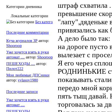
штраф схватила .
Категории дневника
превышение скор
Локальные категории
"лапу",дяденьке 
Без категории
привязались как 
Последние комментарии
А дело было так:
Куча журналов ЗР
автор:
на дороге пусто 
Shooroop
Уже хочется взять в руки
вылезает с прос
автомат ....
автор:
Shooroop
Я его через спл
ПЕШЕХОДЫ ....
автор:
Пилот222
РОДНИНЬКИЕ сто
Мои любимые ДПСники
показывать стали
автор:
vvlasov1980
передо мной коры
Последние записи
пять тыщ давай. 
Уже хочется взять в руки
торговалась за д
автомат ....
ПЕШЕХОДЫ ....