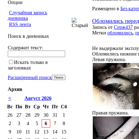
Опции
Размещено в
Без кате
Случайная запись
дневника
Обломились пере
RSS лента
Запись от
Серж437
ра
Метки
обломились
,
п
Поиск в дневниках
Содержит текст:
Не выдержали эксплу
Обломились нижние ви
Левая пружина.
Искать только в
заголовках
Расширенный поиск
Архив
<
Август 2026
Вс
Пн
Вт
Ср
Чт
Пт
Сб
Правая пружина.
26
27
28
29
30
31
1
2
3
4
5
6
7
8
9
10
11
12
13
14
15