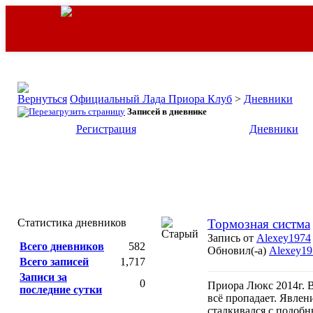
Официальный Лада Приора Клуб
>
Дневники
Записей в дневнике
Регистрация
Дневники
Статистика дневников
Тормозная систма
Запись от
Alexey1974
Всего дневников
582
Обновил(-а)
Alexey19
Всего записей
1,717
Записи за
0
Приора Люкс 2014г. 
последние сутки
всё пропадает. Явлен
сталкивался с подобн