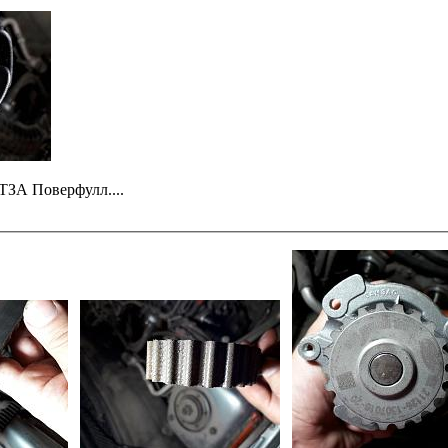
ТЗА Поверфулл....