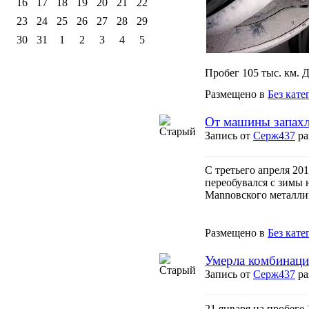
16
17
18
19
20
21
22
23
24
25
26
27
28
29
30
31
1
2
3
4
5
Пробег 105 тыс. км. 
Размещено в
Без кате
От машины запахло
Запись от
Серж437
ра
С третьего апреля 20
переобувался с зимы 
Mannовского металлич
Размещено в
Без кате
Умерла комбинаци
Запись от
Серж437
ра
21 января на пробеге