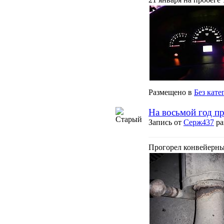
Размещено в
Без кате
На восьмой год п
Запись от
Серж437
ра
Прогорел конвейерный