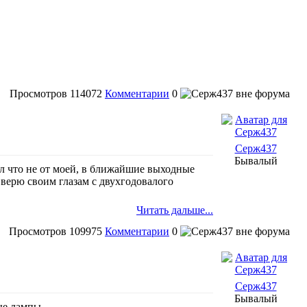
Просмотров
114072
Комментарии
0
Серж437
Бывалый
ал что не от моей, в ближайшие выходные
 верю своим глазам с двухгодовалого
Читать дальше...
Просмотров
109975
Комментарии
0
Серж437
Бывалый
ые лампы.