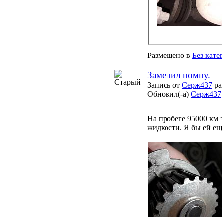
Размещено в
Без кате
Заменил помпу.
Запись от
Серж437
ра
Обновил(-а)
Серж437
На пробеге 95000 км
жидкости. Я бы ей ещ