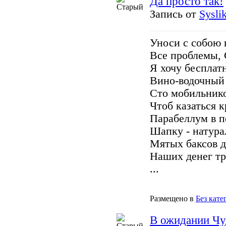
Да просто так!
Запись от
Sysli
Уноси с собою 
Все проблемы, 
Я хочу бесплат
Вино-водочный 
Сто мобильник
Чтоб казаться к
Парабеллум в п
Шапку - натура
Мятых баксов д
Наших денег тр
...
Размещено в
Без кате
В ожидании Чу