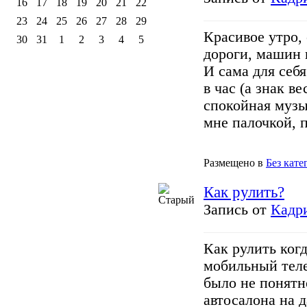
16
17
18
19
20
21
22
23
24
25
26
27
28
29
Красивое утро,
30
31
1
2
3
4
5
дороги, машин 
И сама для себя
в час (а знак в
спокойная музы
мне палочкой, п
Размещено в
Без кате
Как рулить?
Запись от
Кадр
Как рулить когд
мобильный тел
было не понятн
автосалона на д