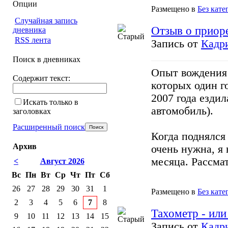
Опции
Размещено в
Без кате
Случайная запись
Отзыв о приоре
дневника
RSS лента
Запись от
Кадр
Поиск в дневниках
Опыт вождения 
Содержит текст:
которых один го
2007 года езди
Искать только в
автомобиль).
заголовках
Расширенный поиск
Когда поднялся
Архив
очень нужна, я
месяца. Рассмат
<
Август 2026
Вс
Пн
Вт
Ср
Чт
Пт
Сб
26
27
28
29
30
31
1
Размещено в
Без кате
2
3
4
5
6
7
8
Тахометр - или
9
10
11
12
13
14
15
Запись от
Кадр