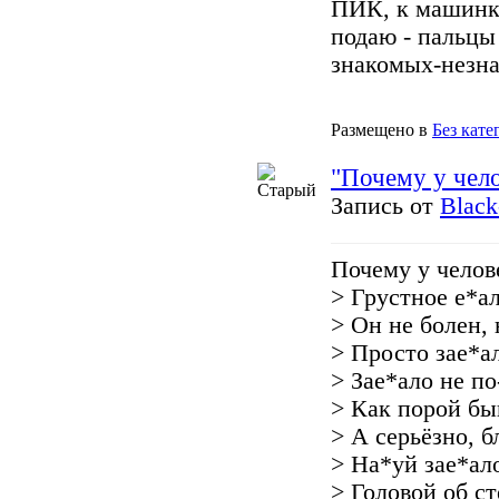
ПИК, к машинк
подаю - пальцы
знакомых-незна
Размещено в
Без кате
"Почему у чел
Запись от
Black
Почему у челов
> Грустное е*а
> Он не болен, 
> Просто зае*а
> Зае*ало не по
> Как порой бы
> А серьёзно, б
> На*уй зае*ал
> Головой об ст