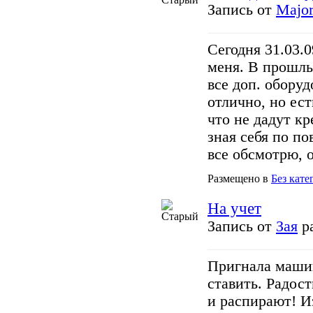
Запись от
Majo
Сегодня 31.03.0
меня. В прошлы
все доп. оборуд
отлично, но ес
что не дадут к
зная себя по по
все обсмотрю, 
Размещено в
Без кате
На учет
Запись от
Зая
ра
Пригнала машин
ставить. Радост
и распирают! И