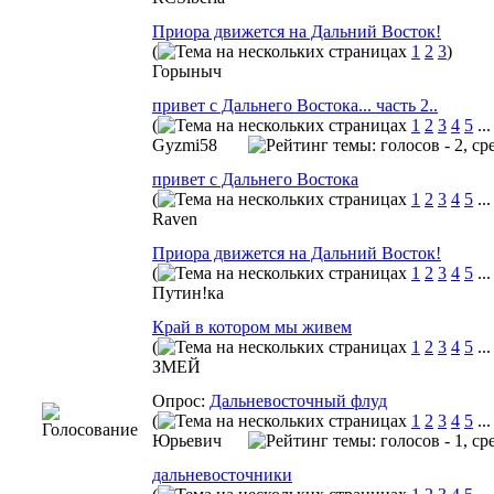
Приора движется на Дальний Восток!
(
1
2
3
)
Горыныч
привет с Дальнего Востока... часть 2..
(
1
2
3
4
5
..
Gyzmi58
привет с Дальнего Востока
(
1
2
3
4
5
..
Raven
Приора движется на Дальний Восток!
(
1
2
3
4
5
..
Путин!ка
Край в котором мы живем
(
1
2
3
4
5
..
ЗМЕЙ
Опрос:
Дальневосточный флуд
(
1
2
3
4
5
..
Юрьeвич
дальневосточники