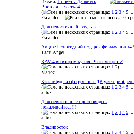
Важно:
Привет с Дальнего
Востока.... часть- 4
(
1
2
3
4
5
..
Escander
Дальневосточный флуд - 3
(
1
2
3
4
5
..
Escander
Акция: Новогодний подарок форумчанину-2
Тали Angel
RAV-4 во втором кузове. Что смотреть?
(
1
2
)
Marloc
Кто-нибудь из форумчан с ДВ уже приобрел
(
1
2
3
4
5
..
antox
Дальневосточные приороводы -
показывайтесь!!!
(
1
2
3
4
5
..
antox
Владивосток
(
1
2
3
4
5
..