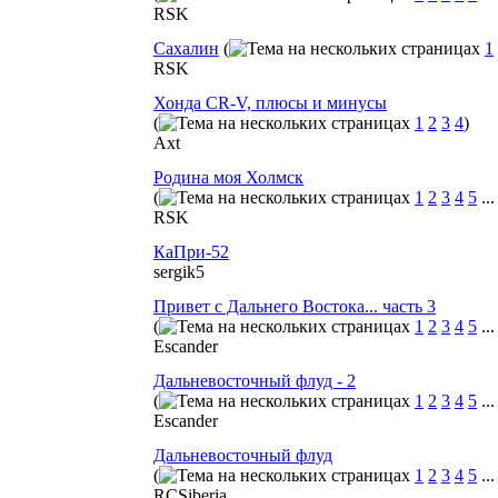
RSK
Сахалин
(
1
RSK
Хонда CR-V, плюсы и минусы
(
1
2
3
4
)
Axt
Родина моя Холмск
(
1
2
3
4
5
..
RSK
КаПри-52
sergik5
Привет с Дальнего Востока... часть 3
(
1
2
3
4
5
..
Escander
Дальневосточный флуд - 2
(
1
2
3
4
5
..
Escander
Дальневосточный флуд
(
1
2
3
4
5
..
RCSiberia