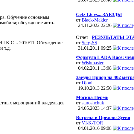
Getz 1.6 vs....ЗАЕЗДЫ
ора. Обучение основным
от
Black-Makler
мобиля; обсуждение авто-
24.11.2022
22:26
Отчет
РЕЗУЛЬТАТЫ ЭТ
I.K.C. - 2010/11. Обсуждение
от
Serg-SS
 т.д.
31.01.2011
09:25
Формула LADA Race: чемп
от
Wishmaster
04.02.2011
13:08
Заезды Приор на 402 метра 
от
Djoni
19.10.2013
22:50
Москва-Пермь
естных мероприятий владельцев
от
staroshchuk
24.05.2023
14:37
Встреча в Орехово-Зуево
от
VI-K-TOR
04.01.2016
09:08