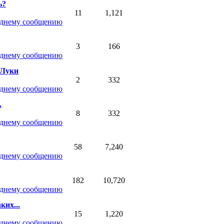
ь?
11
1,121
3
166
 Луки
2
332
.
8
332
58
7,240
182
10,720
ких...
15
1,220