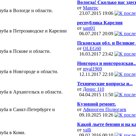
Вологда! Сколько нас здес
от
Маверс
уба в Вологде и области.
23.07.2015
19:06
республика Карелия
от
sant01
уба в Петрозаводске и Карелии
06.07.2017
20:09
Псковская обл. и Великие
от
OLEG60
уба в Пскове и области.
16.03.2017
23:42
Новгород и новгородская..
от
myal1969
уба в Новгороде и области.
12.11.2017
22:10
Технические вопросы и...
от
Денис 110
уба в Архангельск и области.
04.04.2015
11:50
Кузовной ремонт.
уба в Санкт-Петербурге и
от
Афиноген Полюгаев
09.10.2025
10:26
Какой льете бензин и на ка
от
valli
уба в Коми.
09.02.2016
00:10