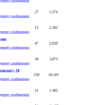
27
1,374
15
2,392
одов
47
2,029
30
3,873
овски:) -10
230
18,165
21
1,382