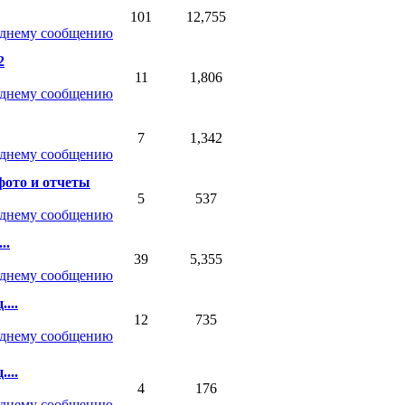
101
12,755
2
11
1,806
7
1,342
фото и отчеты
5
537
..
39
5,355
...
12
735
...
4
176