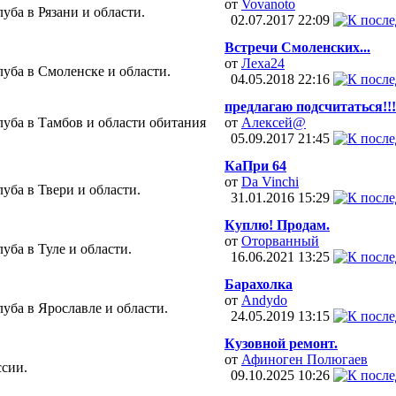
от
Vovanoto
ба в Рязани и области.
02.07.2017
22:09
Встречи Смоленских...
от
Леха24
уба в Смоленске и области.
04.05.2018
22:16
предлагаю подсчитаться!!!
уба в Тамбов и области обитания
от
Алексей@
05.09.2017
21:45
КаПри 64
от
Da Vinchi
уба в Твери и области.
31.01.2016
15:29
Куплю! Продам.
от
Оторванный
ба в Туле и области.
16.06.2021
13:25
Барахолка
от
Andydo
уба в Ярославле и области.
24.05.2019
13:15
Кузовной ремонт.
от
Афиноген Полюгаев
ссии.
09.10.2025
10:26