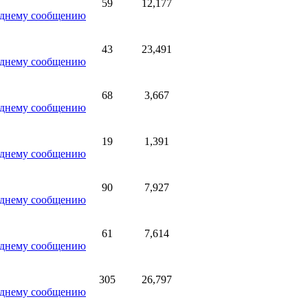
59
12,177
43
23,491
68
3,667
19
1,391
90
7,927
61
7,614
305
26,797