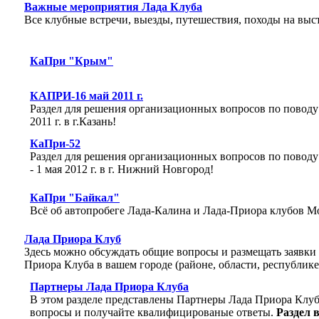
Важные мероприятия Лада Клуба
Все клубные встречи, выезды, путешествия, походы на выст
КаПри "Крым"
КАПРИ-16 май 2011 г.
Раздел для решения организационных вопросов по поводу
2011 г. в г.Казань!
КаПри-52
Раздел для решения организационных вопросов по повод
- 1 мая 2012 г. в г. Нижний Новгород!
КаПри "Байкал"
Всё об автопробеге Лада-Калина и Лада-Приора клубов М
Лада Приора Клуб
Здесь можно обсуждать общие вопросы и размещать заявки
Приора Клуба в вашем городе (районе, области, республике,
Партнеры Лада Приора Клуба
В этом разделе представлены Партнеры Лада Приора Клуб
вопросы и получайте квалифицированые ответы.
Раздел 