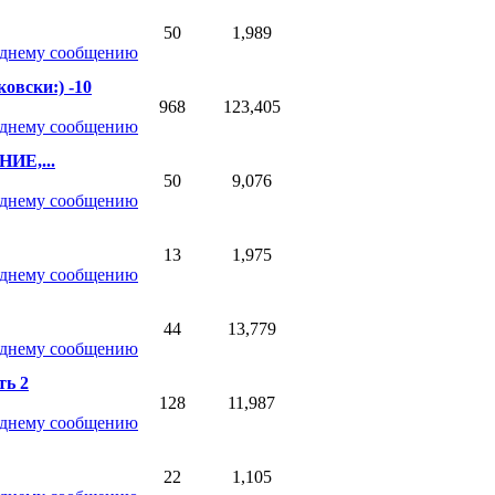
50
1,989
овски:) -10
968
123,405
ИЕ,...
50
9,076
13
1,975
44
13,779
ть 2
128
11,987
22
1,105