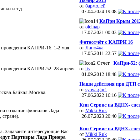
Памир 2013
от
бармолей
авки и т.д.
07.04.2024
19:08
КаПри Крым 201
от
oleinap
17.07.2021
00:03
Фотоотчёт с КАПРИ 16
 проведения КАПРИ-16. 1-2 мая
от
Лапо4ка
17.05.2011
22:57
Отчет
КаПри-52: 
у проведения КАПРИ-52. 28 апреля
от
lis
01.09.2012
18:48
Наши действия при ДТП с.
от
syava-gor1
осква-Байкал-Москва.
27.06.2022
16:16
Кпп Сервис на ВДНХ- спец.
 на создание филиалов Лада
от
Mikki Ruk
 стране).
26.07.2023
20:40
Кпп Сервис на ВДНХ- спец.
а. Задавайте интересующие Вас
от
Mikki Ruk
ведут Партнеры Лада Приора
26.07.2023
20:40