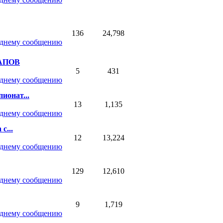
136
24,798
АПОВ
5
431
ионат...
13
1,135
с...
12
13,224
129
12,610
9
1,719