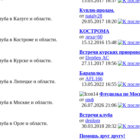
15.03.2017
16:57
Куплю-продам.
от
nataly28
уба в Калуге и области.
29.05.2017
18:20
КОСТРОМА
от
леха=60
уба в Костроме и области.
15.12.2016
15:48
Встречи курских приоров
от
Цербер АС
уба в Курске и области.
27.11.2017
19:56
Барахолка
от
AFL166
уба в Липецке и области.
13.05.2022
16:55
Флудилка по Моск
от
ивф
уба в Москве и области.
26.07.2026
21:06
Встречи клуба
от
denlom
уба в Орле и области.
30.03.2018
20:32
Помощь друг другу!