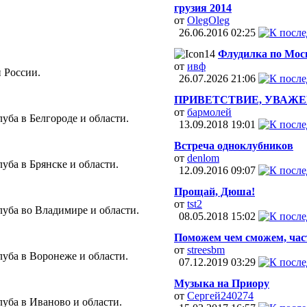
грузия 2014
от
OlegOleg
26.06.2016
02:25
Флудилка по Моск
от
ивф
 России.
26.07.2026
21:06
ПРИВЕТСТВИЕ, УВАЖЕН
от
бармолей
уба в Белгороде и области.
13.09.2018
19:01
Встреча одноклубников
от
denlom
уба в Брянске и области.
12.09.2016
09:07
Прощай, Дюша!
от
tst2
уба во Владимире и области.
08.05.2018
15:02
Поможем чем сможем, час
от
streesbm
уба в Воронеже и области.
07.12.2019
03:29
Музыка на Приору
от
Сергей240274
уба в Иваново и области.