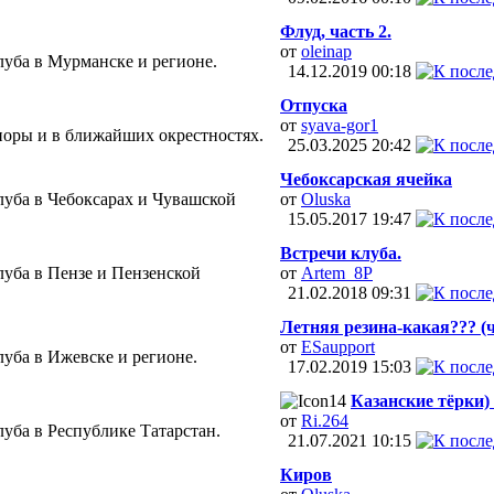
Флуд, часть 2.
от
oleinap
уба в Мурманске и регионе.
14.12.2019
00:18
Отпуска
от
syava-gor1
иоры и в ближайших окрестностях.
25.03.2025
20:42
Чебоксарская ячейка
уба в Чебоксарах и Чувашской
от
Oluska
15.05.2017
19:47
Встречи клуба.
уба в Пензе и Пензенской
от
Artem_8P
21.02.2018
09:31
Летняя резина-какая??? (ч
от
ESaupport
уба в Ижевске и регионе.
17.02.2019
15:03
Казанские тёрки) 
от
Ri.264
уба в Республике Татарстан.
21.07.2021
10:15
Киров