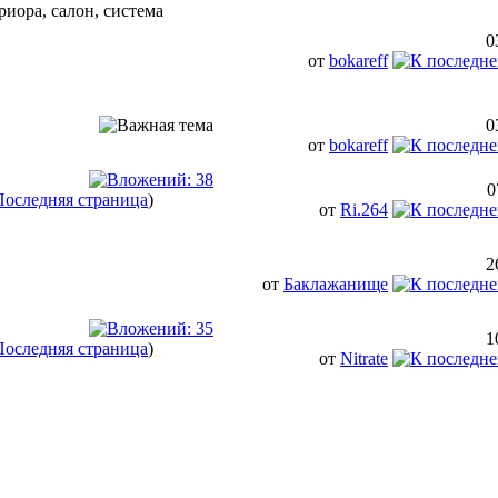
0
от
bokareff
0
от
bokareff
0
Последняя страница
)
от
Ri.264
2
от
Баклажанище
1
Последняя страница
)
от
Nitrate