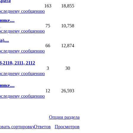
крата
163
18,855
ике....
в
75
10,758
)....
66
12,874
2110, 2111, 2112
3
30
ике....
12
26,593
Опции раздела
Ответов
Просмотров