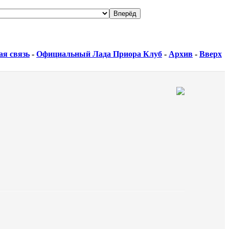
ая связь
-
Официальный Лада Приора Клуб
-
Архив
-
Вверх