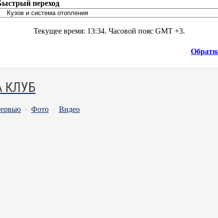
Быстрый переход
Текущее время:
13:34
. Часовой пояс GMT +3.
Обратн
 КЛУБ
ервью
·
Фото
·
Видео