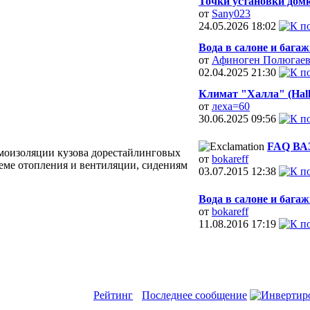
Точки установки дом
от
Sany023
24.05.2026
18:02
Вода в салоне и багажн
от
Афиноген Полюгае
02.04.2025
21:30
Климат "Халла" (Halla
от
леха=60
30.06.2025
09:56
FAQ ВАЗ-
моизоляции кузова дорестайлинговых
от
bokareff
стеме отопления и вентиляции, сидениям
03.07.2015
12:38
Вода в салоне и багажн
от
bokareff
11.08.2016
17:19
Рейтинг
Последнее сообщение