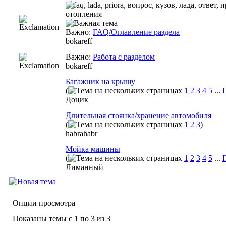
Важно:
FAQ/Оглавление раздела
bokareff
Важно:
Работа с разделом
bokareff
Багажник на крышу
(
1
2
3
4
5
...
Доцик
Длительная стоянка/хранение автомобиля
(
1
2
3
)
habrahabr
Мойка машины
(
1
2
3
4
5
...
Лиманный
Опции просмотра
Показаны темы с 1 по 3 из 3