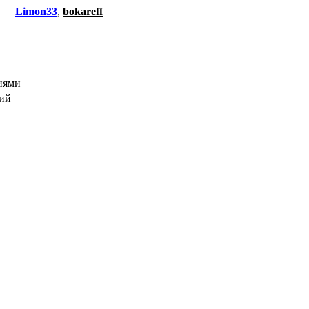
Limon33
,
bokareff
иями
ний