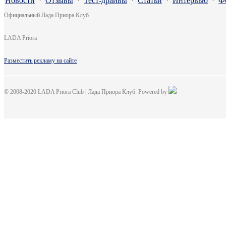
Новости
·
Отзывы
·
Тест-драйвы
·
Статьи
·
Интервью
·
Ф
Официальный Лада Приора Клуб
LADA Priora
Разместить рекламу на сайте
© 2008-2020 LADA Priora Club | Лада Приора Клуб. Powered by