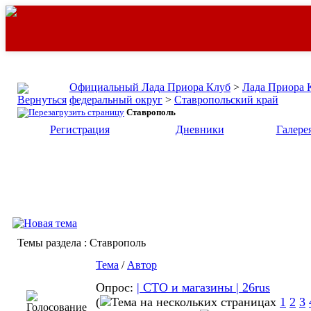
Официальный Лада Приора Клуб
>
Лада Приора 
федеральный округ
>
Ставропольский край
Ставрополь
Регистрация
Дневники
Галере
Темы раздела
: Ставрополь
Тема
/
Автор
Опрос:
| СТО и магазины | 26rus
(
1
2
3