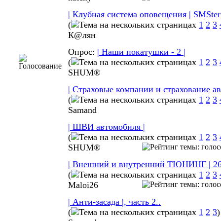
| Клубная система оповещения | SMSter
(
1
2
3
К@лян
Опрос:
| Наши покатушки - 2 |
(
1
2
3
SHUM®
| Страховые компании и страхование ав
(
1
2
3
Samand
| ШВИ автомобиля |
(
1
2
3
SHUM®
| Внешний и внутренний ТЮНИНГ | 26
(
1
2
3
Maloi26
| Анти-засада |, часть 2..
(
1
2
3
)