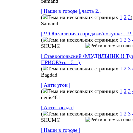
Samand
| Наши в городе |,часть 2..
(
1
2
3
)
Samand
| !!!Объявления о продаже/покупке...!!! 
(
1
2
3
SHUM®
| Ставропольский ФЛУДИЛЬНИК!!! Тут
ПРИОРАть - 3 =) |
(
1
2
3
Bagdad
| Анти угон |
(
1
2
3
denis481
| Анти-засада |
(
1
2
3
SHUM®
| Наши в городе |