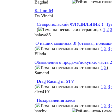
Bagdad
КаПри 64
Da Vinchi
| Ставропольский ФЛУДИЛЬНИК!!! Тут
|
(
1
2
halava85
|О наших машинах 3! (отзывы, поломки,
(
1
2
3
Ellada
Объявления о продаже/покупке, часть 2
(
1
2
)
Samand
| Drag Racing in STV |
(
1
2
3
alex4191
| Поздравления здесь |
(
1
2
3
hatchy