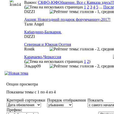
Важно:
СКФО-ЮФОбщение. Все с Кавказа здесь!!
(
1
2
3
4
5
...
После
DIZZI
Акция: Новогодний подарок форумчанину-2017!
Тали Angel
Кабардино-Балкария.
DIZZI
Северная и Южная Осетия
Rostik
Карачаево-Черкессия
(
1
2
)
Эльдар09
Опции просмотра
Показаны темы с 1 по 4 из 4
Критерий сортировки
Порядок отображения
Показать
Префикс