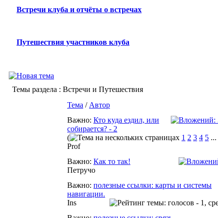
Встречи клуба и отчёты о встречах
Путешествия участников клуба
Темы раздела
: Встречи и Путешествия
Тема
/
Автор
Важно:
Кто куда ездил, или
собирается? - 2
(
1
2
3
4
5
..
Prof
Важно:
Как то так!
Петручо
Важно:
полезные ссылки: карты и системы
навигации.
Ins
Важно:
полезные ссылки: связь.