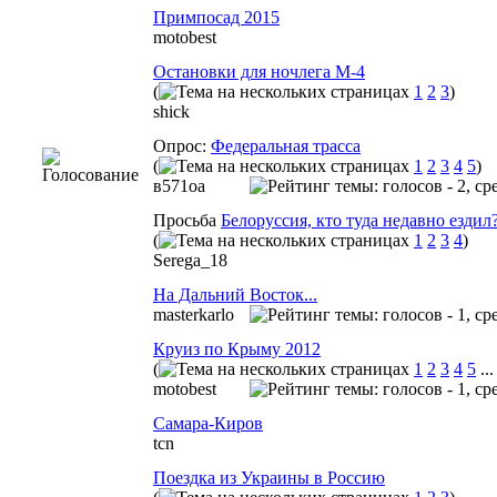
Примпосад 2015
motobest
Остановки для ночлега М-4
(
1
2
3
)
shick
Опрос:
Федеральная трасса
(
1
2
3
4
5
)
в571оа
Просьба
Белоруссия, кто туда недавно ездил
(
1
2
3
4
)
Serega_18
На Дальний Восток...
masterkarlo
Круиз по Крыму 2012
(
1
2
3
4
5
..
motobest
Самара-Киров
tcn
Поездка из Украины в Россию