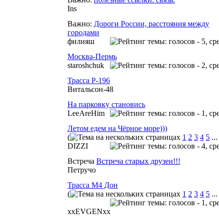
Ins
Важно:
Дороги России, расстояния между
городами
филияш
Москва-Пермь
staroshchuk
Трасса Р-196
Витальсон-48
На парковку становись
LeeAreHim
Летом едем на Чёрное море)))
(
1
2
3
4
5
..
DIZZI
Встреча
Встреча старых друзеи!!!
Петручо
Трасса М4 Дон
(
1
2
3
4
5
..
xxEVGENxx