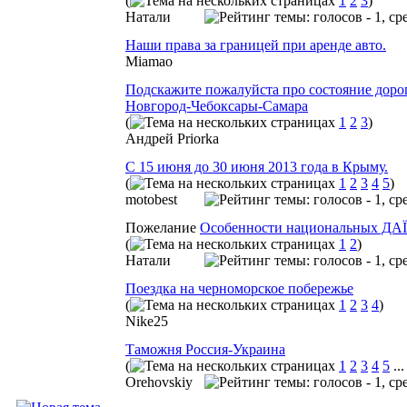
(
1
2
3
)
Натали
Наши права за границей при аренде авто.
Miamao
Подскажите пожалуйста про состояние дор
Новгород-Чебоксары-Самара
(
1
2
3
)
Андрей Priorka
С 15 июня до 30 июня 2013 года в Крыму.
(
1
2
3
4
5
)
motobest
Пожелание
Особенности национальных ДА
(
1
2
)
Натали
Поездка на черноморское побережье
(
1
2
3
4
)
Nike25
Таможня Россия-Украина
(
1
2
3
4
5
..
Orehovskiy