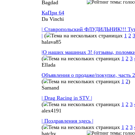
Bagdad
КаПри 64
Da Vinchi
| Ставропольский ФЛУДИЛЬНИК!!! Тут
|
(
1
2
halava85
|О наших машинах 3! (отзывы, поломки,
(
1
2
3
Ellada
Объявления о продаже/покупке, часть 2
(
1
2
)
Samand
| Drag Racing in STV |
(
1
2
3
alex4191
| Поздравления здесь |
(
1
2
3
hatchy