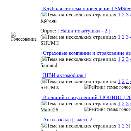
| Клубная система оповещения | SMSter
(
1
2
3
К@лян
Опрос:
| Наши покатушки - 2 |
(
1
2
3
SHUM®
| Страховые компании и страхование ав
(
1
2
3
Samand
| ШВИ автомобиля |
(
1
2
3
SHUM®
| Внешний и внутренний ТЮНИНГ | 26
(
1
2
3
Maloi26
| Анти-засада |, часть 2..
(
1
2
3
)