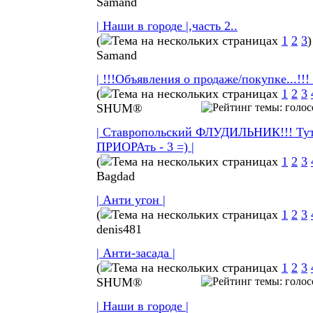
Samand
| Наши в городе |,часть 2..
(
1
2
3
)
Samand
| !!!Объявления о продаже/покупке...!!! 
(
1
2
3
SHUM®
| Ставропольский ФЛУДИЛЬНИК!!! Тут
ПРИОРАть - 3 =) |
(
1
2
3
Bagdad
| Анти угон |
(
1
2
3
denis481
| Анти-засада |
(
1
2
3
SHUM®
| Наши в городе |