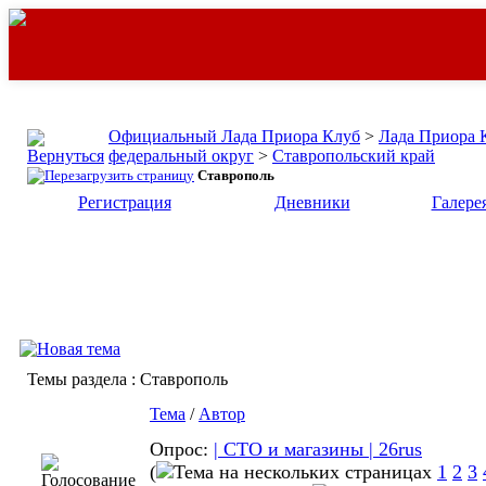
Официальный Лада Приора Клуб
>
Лада Приора 
федеральный округ
>
Ставропольский край
Ставрополь
Регистрация
Дневники
Галере
Темы раздела
: Ставрополь
Тема
/
Автор
Опрос:
| СТО и магазины | 26rus
(
1
2
3