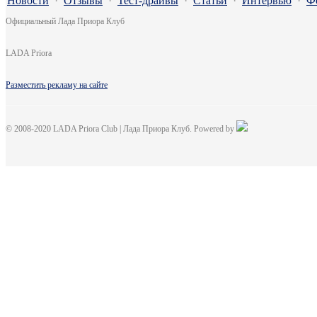
Новости
·
Отзывы
·
Тест-драйвы
·
Статьи
·
Интервью
·
Ф
Официальный Лада Приора Клуб
LADA Priora
Разместить рекламу на сайте
© 2008-2020 LADA Priora Club | Лада Приора Клуб. Powered by