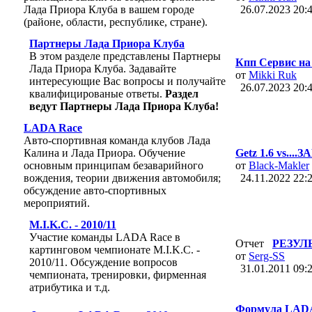
Лада Приора Клуба в вашем городе
26.07.2023
20:
(районе, области, республике, стране).
Партнеры Лада Приора Клуба
В этом разделе представлены Партнеры
Кпп Сервис на 
Лада Приора Клуба. Задавайте
от
Mikki Ruk
интересующие Вас вопросы и получайте
26.07.2023
20:
квалифицированые ответы.
Раздел
ведут Партнеры Лада Приора Клуба!
LADA Race
Авто-спортивная команда клубов Лада
Калина и Лада Приора. Обучение
Getz 1.6 vs....
основным принципам безаварийного
от
Black-Makler
вождения, теории движения автомобиля;
24.11.2022
22:
обсуждение авто-спортивных
мероприятий.
M.I.K.C. - 2010/11
Участие команды LADA Race в
Отчет
РЕЗУЛ
картинговом чемпионате M.I.K.C. -
от
Serg-SS
2010/11. Обсуждение вопросов
31.01.2011
09:
чемпионата, тренировки, фирменная
атрибутика и т.д.
Формула LADA 