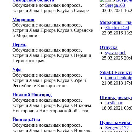
Обсуждение локальных вопросов,
от
Serega163
встречи Лада Приора Клуба в Самаре
03.07.2021
16:
Мордовия
Мордовия – ча
Обсуждение локальных вопросов,
от
Elektro_Ded
встречи Лада Приора Клуба в Саранске
22.05.2016
13:
и Мордовии.
Пермь
Отпуска
Обсуждение локальных вопросов,
от
syava-gor1
встречи Лада Приора Клуба в Перми и
25.03.2025
20:
Пермского края.
Уфа
Уфа!!! Есть кт
Обсуждение локальных вопросов,
от
timoschenkoi
встречи Лада Приора Клуба в Уфе и
21.08.2018
17:
Республике Башкортостан.
Нижний Новгород
Шины, диски, 
Обсуждение локальных вопросов,
от
Lesliebar
встречи Лада Приора Клуба в Нижнем
18.09.2021
03:
Новгороде и Нижегородской области.
Йошкар-Ола
Пункт замены 
Обсуждение локальных вопросов,
от
Sergey 2172
встречи Лада Приора Клуба в Йошкар-