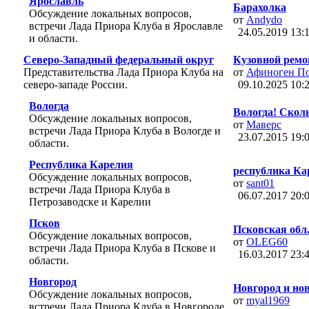
Ярославль
Барахолка
Обсуждение локальных вопросов,
от
Andydo
встречи Лада Приора Клуба в Ярославле
24.05.2019
13:
и области.
Северо-Западный федеральный округ
Кузовной ремо
Представительства Лада Приора Клуба на
от
Афиноген П
северо-западе России.
09.10.2025
10:
Вологда
Вологда! Сколь
Обсуждение локальных вопросов,
от
Маверс
встречи Лада Приора Клуба в Вологде и
23.07.2015
19:
области.
Республика Карелия
республика Ка
Обсуждение локальных вопросов,
от
sant01
встречи Лада Приора Клуба в
06.07.2017
20:
Петрозаводске и Карелии
Псков
Псковская обл
Обсуждение локальных вопросов,
от
OLEG60
встречи Лада Приора Клуба в Пскове и
16.03.2017
23:
области.
Новгород
Новгород и нов
Обсуждение локальных вопросов,
от
myal1969
встречи Лада Приора Клуба в Новгороде