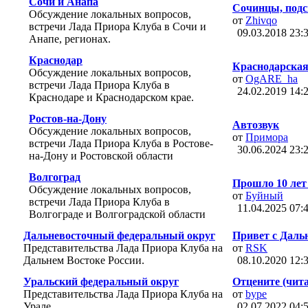
Сочи и Анапа
Сочинцы, подс
Обсуждение локальных вопросов,
от
Zhivqo
встречи Лада Приора Клуба в Сочи и
09.03.2018
23:
Анапе, регионах.
Краснодар
Краснодарская
Обсуждение локальных вопросов,
от
OgARE_ha
встречи Лада Приора Клуба в
24.02.2019
14:
Краснодаре и Краснодарском крае.
Ростов-на-Дону
Автозвук
Обсуждение локальных вопросов,
от
Примора
встречи Лада Приора Клуба в Ростове-
30.06.2024
23:
на-Дону и Ростовской области
Волгоград
Прошло 10 лет 
Обсуждение локальных вопросов,
от
Буйный
встречи Лада Приора Клуба в
11.04.2025
07:
Волгограде и Волгоградской области
Дальневосточный федеральный округ
Привет с Дальне
Представительства Лада Приора Клуба на
от
RSK
Дальнем Востоке России.
08.10.2020
12:
Уральский федеральный округ
Отцените (чита
Представительства Лада Приора Клуба на
от
bype
Урале.
02.07.2022
04: