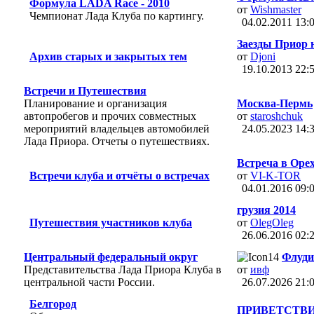
Формула LADA Race - 2010
от
Wishmaster
Чемпионат Лада Клуба по картингу.
04.02.2011
13:
Заезды Приор на
Архив старых и закрытых тем
от
Djoni
19.10.2013
22:
Встречи и Путешествия
Планирование и организация
Москва-Пермь
автопробегов и прочих совместных
от
staroshchuk
мероприятий владельцев автомобилей
24.05.2023
14:
Лада Приора. Отчеты о путешествиях.
Встреча в Оре
Встречи клуба и отчёты о встречах
от
VI-K-TOR
04.01.2016
09:
грузия 2014
Путешествия участников клуба
от
OlegOleg
26.06.2016
02:
Центральный федеральный округ
Флуди
Представительства Лада Приора Клуба в
от
ивф
центральной части России.
26.07.2026
21:
Белгород
ПРИВЕТСТВИЕ