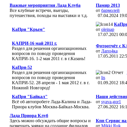
Важные мероприятия Лада Клуба
Памир 2013
Все клубные встречи, выезды,
от
бармолей
путешествия, походы на выставки и т.д.
07.04.2024
19:
КаПри
КаПри "Крым"
от
oleinap
17.07.2021
00:
КАПРИ-16 май 2011 г.
Фотоотчёт с 
Раздел для решения организационных
от
Лапо4ка
вопросов по поводу проведения
17.05.2011
22:
КАПРИ-16. 1-2 мая 2011 г. в г.Казань!
КаПри-52
Раздел для решения организационных
Отчет
вопросов по поводу проведения
от
lis
КАПРИ-52. 28 апреля - 1 мая 2012 г. в г.
01.09.2012
18:
Нижний Новгород!
КаПри "Байкал"
Наши действия
Всё об автопробеге Лада-Калина и Лада-
от
syava-gor1
Приора клубов Москва-Байкал-Москва.
27.06.2022
16:
Лада Приора Клуб
Здесь можно обсуждать общие вопросы и
Кпп Сервис на 
размещать заявки на создание филиалов
от
Mikki Ruk