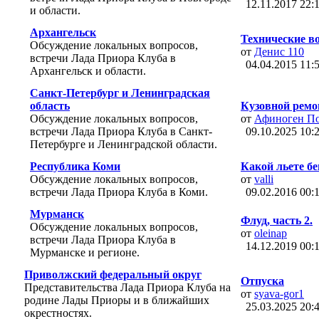
12.11.2017
22:
и области.
Архангельск
Технические во
Обсуждение локальных вопросов,
от
Денис 110
встречи Лада Приора Клуба в
04.04.2015
11:
Архангельск и области.
Санкт-Петербург и Ленинградская
область
Кузовной ремо
Обсуждение локальных вопросов,
от
Афиноген П
встречи Лада Приора Клуба в Санкт-
09.10.2025
10:
Петербурге и Ленинградской области.
Республика Коми
Какой льете бен
Обсуждение локальных вопросов,
от
valli
встречи Лада Приора Клуба в Коми.
09.02.2016
00:
Мурманск
Флуд, часть 2.
Обсуждение локальных вопросов,
от
oleinap
встречи Лада Приора Клуба в
14.12.2019
00:
Мурманске и регионе.
Приволжский федеральный округ
Отпуска
Представительства Лада Приора Клуба на
от
syava-gor1
родине Лады Приоры и в ближайших
25.03.2025
20:
окрестностях.