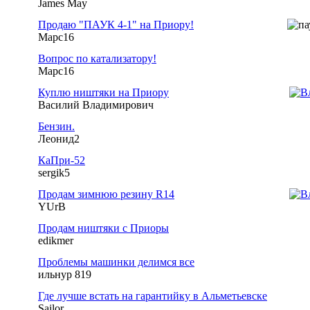
James May
Продаю "ПАУК 4-1" на Приору!
Марс16
Вопрос по катализатору!
Марс16
Куплю ништяки на Приору
Василий Владимирович
Бензин.
Леонид2
КаПри-52
sergik5
Продам зимнюю резину R14
YUrB
Продам ништяки с Приоры
edikmer
Проблемы машинки делимся все
ильнур 819
Где лучше встать на гарантийку в Альметьевске
Sailor