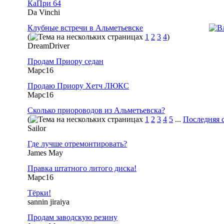
КаПри 64
Da Vinchi
Клубные встречи в Альметьевске
(
1
2
3
4
)
DreamDriver
Продам Приору седан
Марс16
Продаю Приору Хетч ЛЮКС
Марс16
Сколько приороводов из Альметьевска?
(
1
2
3
4
5
...
Последняя 
Sailor
Где лучше отремонтировать?
James May
Правка штатного литого диска!
Марс16
Тёрки!
sannin jiraiya
Продам заводскую резину