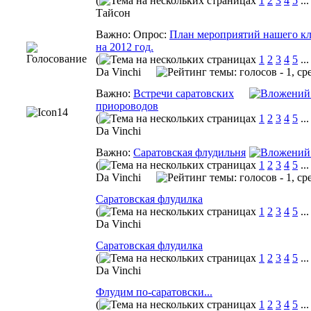
(
1
2
3
4
5
..
Тайсон
Важно: Опрос:
План мероприятий нашего к
на 2012 год.
(
1
2
3
4
5
..
Da Vinchi
Важно:
Встречи саратовских
приороводов
(
1
2
3
4
5
..
Da Vinchi
Важно:
Саратовская флудильня
(
1
2
3
4
5
..
Da Vinchi
Саратовская флудилка
(
1
2
3
4
5
..
Da Vinchi
Саратовская флудилка
(
1
2
3
4
5
..
Da Vinchi
Флудим по-саратовски...
(
1
2
3
4
5
..