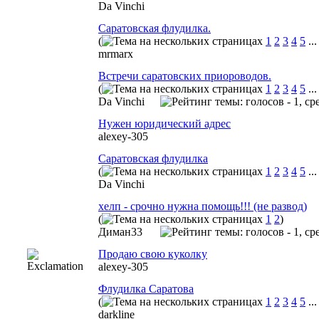
Da Vinchi
Саратовская флудилка.
(
1
2
3
4
5
..
mrmarx
Встречи саратовских приороводов.
(
1
2
3
4
5
..
Da Vinchi
Нужен юридический адрес
alexey-305
Саратовская флудилка
(
1
2
3
4
5
..
Da Vinchi
хелп - cрочно нужна помощь!!! (не развод)
(
1
2
)
Диман33
Продаю свою куколку
alexey-305
Флудилка Саратова
(
1
2
3
4
5
..
darkline