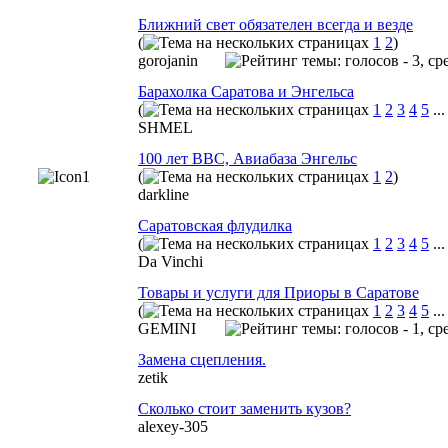
Ближний свет обязателен всегда и везде
(
1
2
)
gorojanin
Барахолка Саратова и Энгельса
(
1
2
3
4
5
..
SHMEL
100 лет ВВС, Авиабаза Энгельс
(
1
2
)
darkline
Саратовская флудилка
(
1
2
3
4
5
..
Da Vinchi
Товары и услуги для Приоры в Саратове
(
1
2
3
4
5
..
GEMINI
Замена сцепления.
zetik
Сколько стоит заменить кузов?
alexey-305