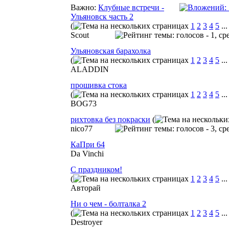
Важно:
Клубные встречи -
Ульяновск часть 2
(
1
2
3
4
5
..
Scout
Ульяновская барахолка
(
1
2
3
4
5
..
ALADDIN
прошивка стока
(
1
2
3
4
5
..
BOG73
рихтовка без покраски
(
nico77
КаПри 64
Da Vinchi
С праздником!
(
1
2
3
4
5
..
Авторай
Ни о чем - болталка 2
(
1
2
3
4
5
..
Destroyer