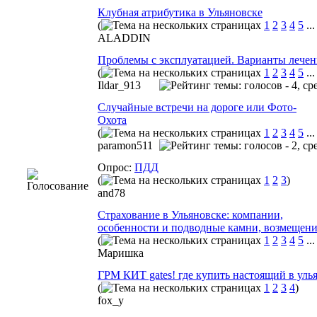
Клубная атрибутика в Ульяновске
(
1
2
3
4
5
..
ALADDIN
Проблемы с эксплуатацией. Варианты лечен
(
1
2
3
4
5
..
Ildar_913
Случайные встречи на дороге или Фото-
Охота
(
1
2
3
4
5
..
paramon511
Опрос:
ПДД
(
1
2
3
)
and78
Страхование в Ульяновске: компании,
особенности и подводные камни, возмещен
(
1
2
3
4
5
..
Маришка
ГРМ КИТ gates! где купить настоящий в уль
(
1
2
3
4
)
fox_y