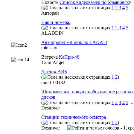
Новость
Список видеокамер по Ульяновску
(
1
2
3
4
5
..
Авторай
Наши номера.
(
1
2
3
4
5
..
ALADDIN
Автопробег «Я люблю LADA»!
miraslav
Встреча
КаПри-46
Тали Angel
Датчик ABS
(
1
2
)
ramil100182
Шиномонтаж, покупка-обсуждение резины 
дисков
(
1
2
3
4
5
..
Destroyer
Станции технического осмотра
(
1
2
)
Destroyer