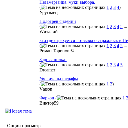
Незамерзайка, муки выбора.
(
1
2
3
4
)
Уругваец
Подогрев сидений
(
1
2
3
4
5
..
Wиталий
кто где страхуется - отзывы о страховых в П
(
1
2
3
4
5
..
Роман Торопов ©
Задняя полка!
(
1
2
3
4
5
..
Dreamer
Увеличены штрафы
(
1
2
)
Vаtson
Фаркоп
(
1
Виктор59
Опции просмотра