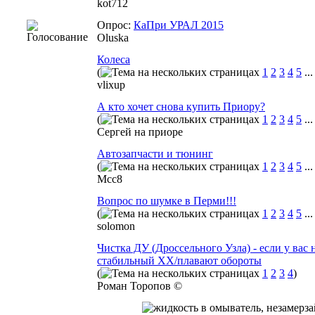
kot712
Опрос:
КаПри УРАЛ 2015
Oluska
Колеса
(
1
2
3
4
5
..
vlixup
А кто хочет снова купить Приору?
(
1
2
3
4
5
..
Сергей на приоре
Автозапчасти и тюнинг
(
1
2
3
4
5
..
Mcc8
Вопрос по шумке в Перми!!!
(
1
2
3
4
5
..
solomon
Чистка ДУ (Дроссельного Узла) - если у вас 
стабильный ХХ/плавают обороты
(
1
2
3
4
)
Роман Торопов ©