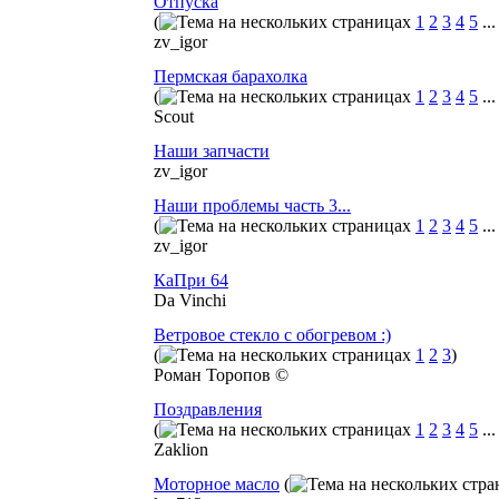
Отпуска
(
1
2
3
4
5
..
zv_igor
Пермская барахолка
(
1
2
3
4
5
..
Scout
Наши запчасти
zv_igor
Наши проблемы часть 3...
(
1
2
3
4
5
..
zv_igor
КаПри 64
Da Vinchi
Ветровое стекло с обогревом :)
(
1
2
3
)
Роман Торопов ©
Поздравления
(
1
2
3
4
5
..
Zaklion
Моторное масло
(