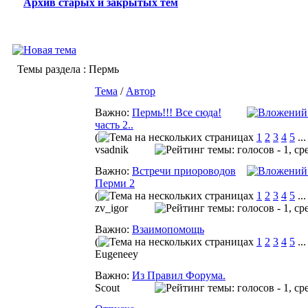
Архив старых и закрытых тем
Темы раздела
: Пермь
Тема
/
Автор
Важно:
Пермь!!! Все сюда!
часть 2..
(
1
2
3
4
5
..
vsadnik
Важно:
Встречи приороводов
Перми 2
(
1
2
3
4
5
..
zv_igor
Важно:
Взаимопомощь
(
1
2
3
4
5
..
Eugeneey
Важно:
Из Правил Форума.
Scout