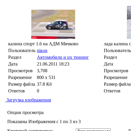
калина спорт 1.6 на АДМ Мячково
лада калина с
Пользователь
niкon
Пользователь
Раздел
Автомобили и их тюнинг
Раздел
Дата
21.06.2011
18:23
Дата
Просмотров
3,708
Просмотров
Разрешение
800 x 531
Разрешение
Размер файла
37.8 Кб
Размер файла
Ответов
0
Ответов
Загрузка изображения
Опции просмотра
Показаны Изображения с 1 по 3 из 3
Критерий сортировки:
П