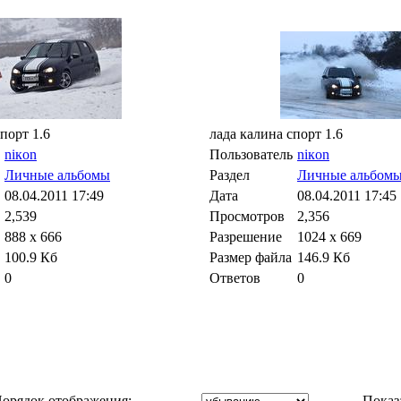
порт 1.6
лада калина спорт 1.6
niкon
Пользователь
niкon
Личные альбомы
Раздел
Личные альбом
08.04.2011
17:49
Дата
08.04.2011
17:45
2,539
Просмотров
2,356
888 x 666
Разрешение
1024 x 669
100.9 Кб
Размер файла
146.9 Кб
0
Ответов
0
орядок отображения:
Показ