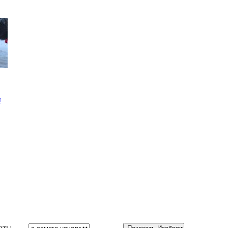
ы
ать: