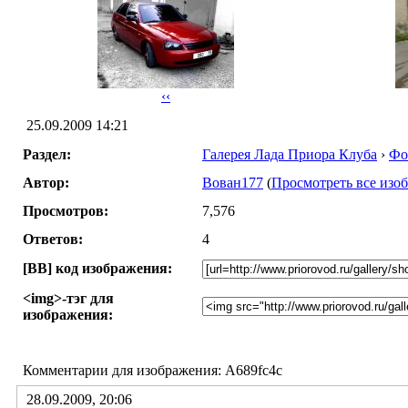
‹‹
25.09.2009 14:21
Раздел:
Галерея Лада Приора Клуба
›
Фо
Автор:
Вован177
(
Просмотреть все изо
Просмотров:
7,576
Ответов:
4
[BB] код изображения:
<img>-тэг для
изображения:
Комментарии для изображения: A689fc4c
28.09.2009, 20:06