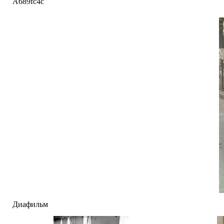
A689fc4c
Диафильм