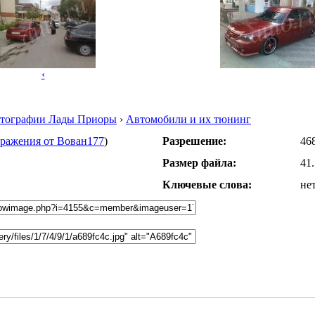
‹
тографии Лады Приоры
›
Автомобили и их тюнинг
бражения от Вован177
)
Разрешение:
46
Размер файла:
41
Ключевые слова:
не