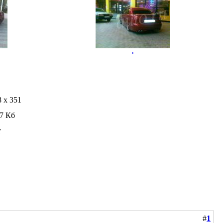
›
8 x 351
.7 Кб
т
#
1