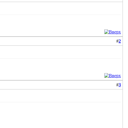
#
2
#
3