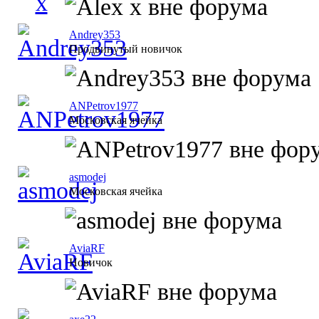
Andrey353
Продвинутый новичок
ANPetrov1977
Московская ячейка
asmodej
Московская ячейка
AviaRF
Новичок