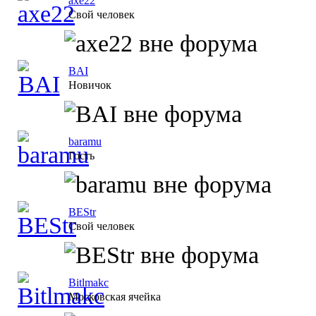
axe22
Свой человек
BAI
Новичок
baramu
Гость
BEStr
Свой человек
Bitlmakc
Московская ячейка