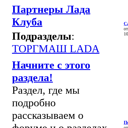
Партнеры Лада
Клуба
Ca
о
Подразделы
:
1
ТОРГМАШ LADA
Начните с этого
раздела!
Раздел, где мы
подробно
рассказываем о
П
форуме и о разделах.
о