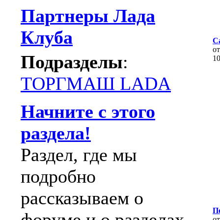
Партнеры Лада
Клуба
Ca
о
Подразделы
:
1
ТОРГМАШ LADA
Начните с этого
раздела!
Раздел, где мы
подробно
рассказываем о
П
форуме и о разделах.
о