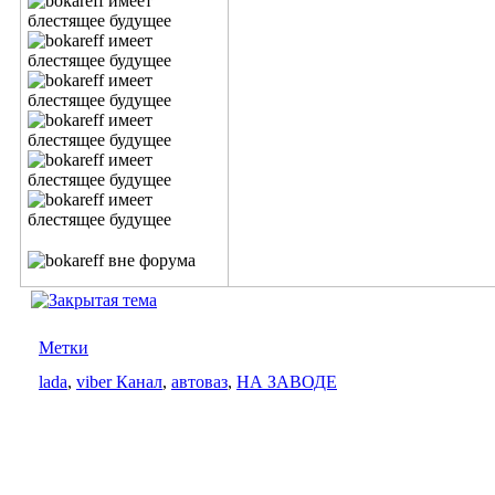
Метки
lada
,
viber Канал
,
автоваз
,
НА ЗАВОДЕ