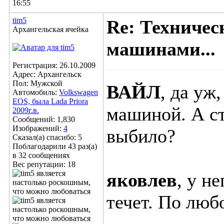
16:55
tim5
Re: Техничес
Архангельская ячейка
машинами...
Регистрация: 26.10.2009
Адрес: Архангельск
Пол: Мужской
ВАЙЛ
, да уж
Автомобиль:
Volkswagen
EOS, была Lada Priora
машиной. А с
2009г.в.
Сообщений: 1,830
Изображений:
4
выбило?
Сказал(а) спасибо: 5
Поблагодарили 43 раз(а)
в 32 сообщениях
Вес репутации:
18
яковлев
, у н
течет. По люб