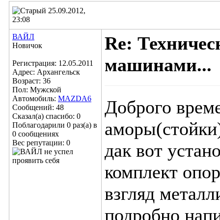
25.09.2012,
23:08
ВАЙЛ
Re: Техничес
Новичок
машинами...
Регистрация: 12.05.2011
Адрес: Архангельск
Возраст: 36
Пол: Мужской
Автомобиль:
MAZDA6
Доброго врем
Сообщений: 48
Сказал(а) спасибо: 0
аморы(стойки)
Поблагодарили 0 раз(а) в
0 сообщениях
Вес репутации:
0
дак вот устан
комплект опор
взгляд металл
подробно напи