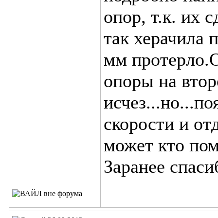
опор, т.к. их 
так херачила п
мм протерло.О
опоры на втор
исчез...но...п
скорости и от
может кто пом
Заранее спаси