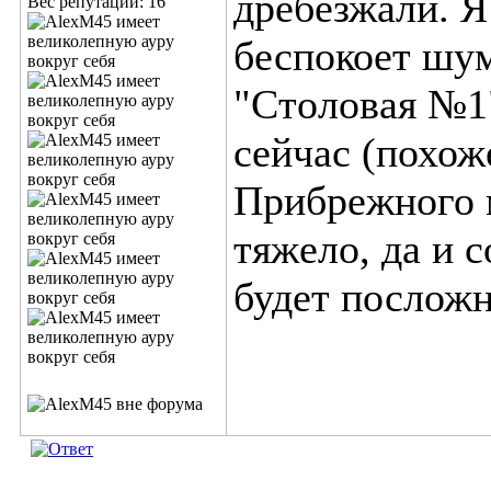
дребезжали. Я
Вес репутации:
16
беспокоет шум
"Столовая №1
сейчас (похож
Прибрежного м
тяжело, да и 
будет посложн