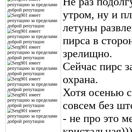
Не раз подолг
утром, ну и п
летуны развл
пирса в сторо
зрелищно.
Сейчас пирс з
охрана.
Хотя осенью с
совсем без шт
- не про это м
кристальная))