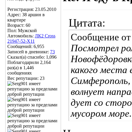
Регистрация: 23.05.2010
Адрес: 38 аршин в
Цитата:
квартире
Возраст: 60
Пол: Мужской
Сообщение о
Автомобиль:
ЛК2 Cross
21947-52-X11
Посмотрел рол
Сообщений: 6,955
Записей в дневнике:
73
Новофёдоровка
Сказал(а) спасибо: 1,096
Поблагодарили 2,164
какого места 
раз(а) в 1,446
сообщениях
Симферополь,
Вес репутации:
23
волнует напра
дует со сторо
мусором море.