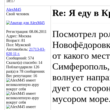
18:17
AlexM45
Re: Я еду в К
Свой человек
Посмотрел ро
Регистрация: 08.06.2011
Адрес: Москва
Возраст: 81
Новофёдоровка
Пол: Мужской
Автомобиль:
21713-03-
от какого мест
020 11 г.
Сообщений: 574
Сказал(а) спасибо: 14
Симферополь,
Поблагодарили 126
раз(а) в 78 сообщениях
волнует напра
Вес репутации:
16
дует со сторо
мусором море