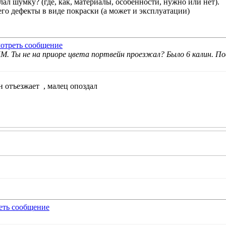
лал шумку? (где, как, материалы, особенности, нужно или нет).
его дефекты в виде покраски (а может и эксплуатации)
КМ. Ты не на приоре цвета портвейн проезжал? Было 6 калин. По
ин отъезжает
, малец опоздал