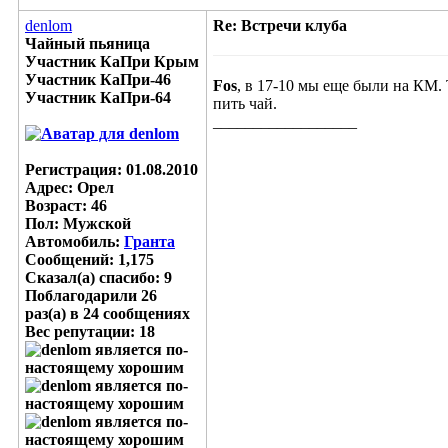
denlom
Re: Встречи клуба
Чайный пьяница
Участник КаПри Крым
Участник КаПри-46
Fos
, в 17-10 мы еще были на КМ.
Участник КаПри-64
пить чай.
__________________
Регистрация: 01.08.2010
Адрес: Орел
Возраст: 46
Пол: Мужской
Автомобиль:
Гранта
Сообщений: 1,175
Сказал(а) спасибо: 9
Поблагодарили 26
раз(а) в 24 сообщениях
Вес репутации:
18