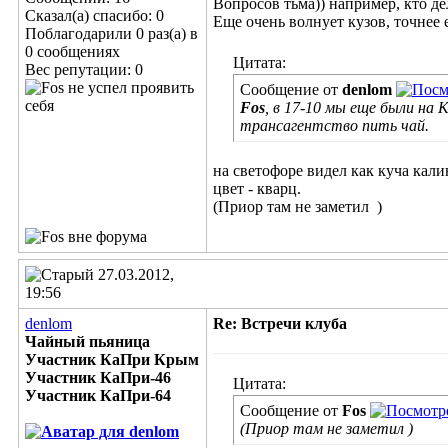
Вопросов тьма)) например, кто де
Сказал(а) спасибо: 0
Еще очень волнует кузов, точнее 
Поблагодарили 0 раз(а) в
0 сообщениях
Цитата:
Вес репутации:
0
Сообщение от
denlom
Fos
, в 17-10 мы еще были на 
трансагентство пить чай.
на светофоре видел как куча кал
цвет - кварц.
(Приор там не заметил
)
27.03.2012,
19:56
denlom
Re: Встречи клуба
Чайный пьяница
Участник КаПри Крым
Участник КаПри-46
Цитата:
Участник КаПри-64
Сообщение от
Fos
(Приор там не заметил )