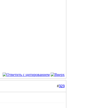
#
323