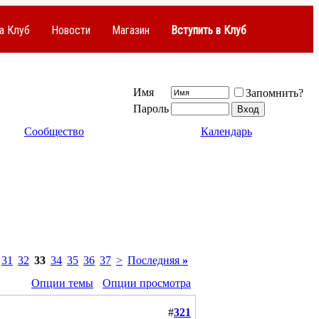
а Клуб
Новости
Магазин
Вступить в Клуб
Имя
Запомнить?
Пароль
Сообщество
Календарь
31
32
33
34
35
36
37
>
Последняя
»
Опции темы
Опции просмотра
#
321