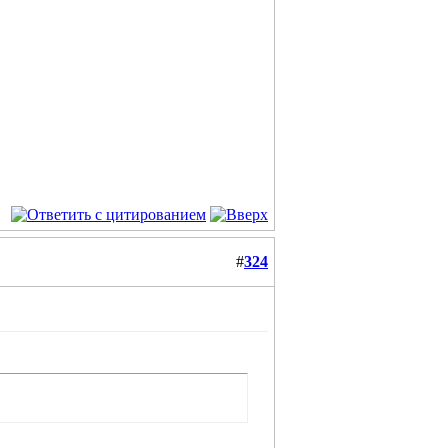
#
324