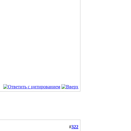
#
322