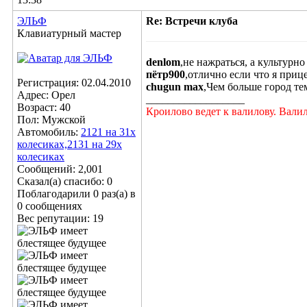
ЭЛЬФ
Re: Встречи клуба
Клавиатурный мастер
denlom
,не нажраться, а культурно 
пётр900
,отлично если что я прице
Регистрация: 02.04.2010
chugun max
,Чем больше город те
Адрес: Орел
__________________
Возраст: 40
Кроилово ведет к валилову. Вали
Пол: Мужской
Автомобиль:
2121 на 31х
колесиках,2131 на 29х
колесиках
Сообщений: 2,001
Сказал(а) спасибо: 0
Поблагодарили 0 раз(а) в
0 сообщениях
Вес репутации:
19