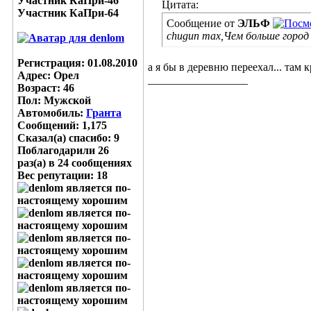
Участник КаПри-46
Цитата:
Участник КаПри-64
Сообщение от
ЭЛЬФ
chugun max,Чем больше город 
Регистрация: 01.08.2010
а я бы в деревню переехал... там 
Адрес: Орел
__________________
Возраст: 46
Пол: Мужской
Автомобиль:
Гранта
Сообщений: 1,175
Сказал(а) спасибо: 9
Поблагодарили 26
раз(а) в 24 сообщениях
Вес репутации:
18