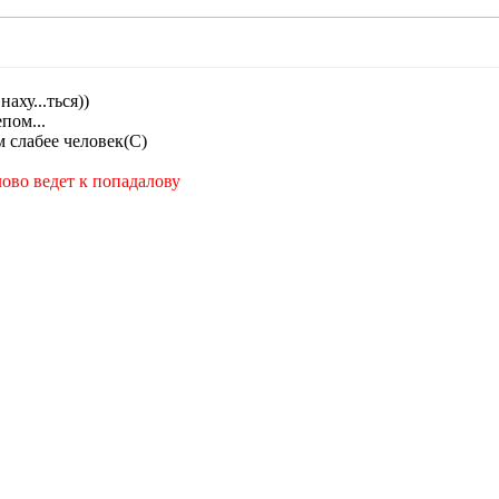
наху...ться))
пом...
м слабее человек(С)
лово ведет к попадалову