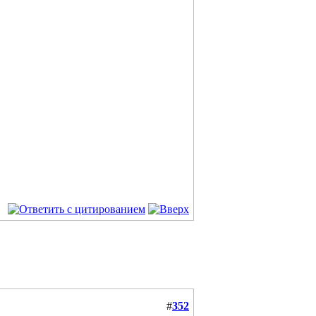
#
352