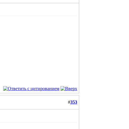
#
353