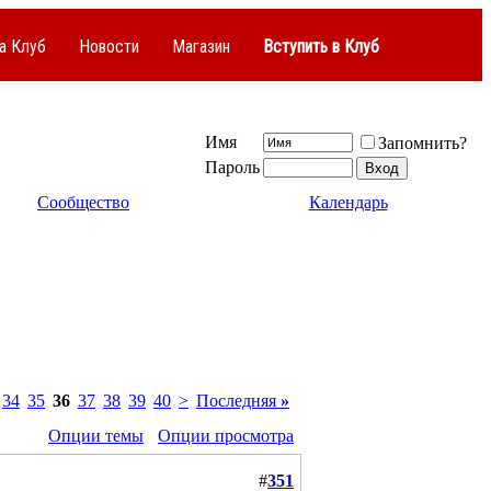
а Клуб
Новости
Магазин
Вступить в Клуб
Имя
Запомнить?
Пароль
Сообщество
Календарь
34
35
36
37
38
39
40
>
Последняя
»
Опции темы
Опции просмотра
#
351