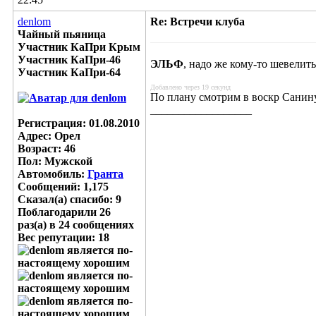
denlom
Re: Встречи клуба
Чайный пьяница
Участник КаПри Крым
Участник КаПри-46
ЭЛЬФ
, надо же кому-то шевелить
Участник КаПри-64
Добавлено через 19 секунд
По плану смотрим в воскр Санину
__________________
Регистрация: 01.08.2010
Адрес: Орел
Возраст: 46
Пол: Мужской
Автомобиль:
Гранта
Сообщений: 1,175
Сказал(а) спасибо: 9
Поблагодарили 26
раз(а) в 24 сообщениях
Вес репутации:
18