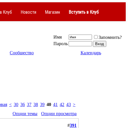
а Клуб
Новости
Магазин
Вступить в Клуб
Имя
Запомнить?
Пароль
Сообщество
Календарь
вая
<
30
36
37
38
39
40
41
42
43
>
Опции темы
Опции просмотра
#
391