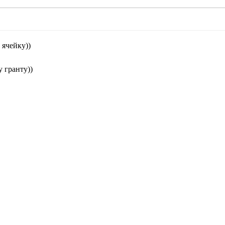
 ячейку))
 гранту))