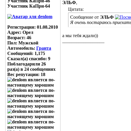
Участник КаПри-46
ЭЛЬФ
,
Участник КаПри-64
Цитата:
Сообщение от
ЭЛЬФ
Я очень постараюсь приехать
Регистрация: 01.08.2010
Адрес: Орел
а мы тебя ждали))
Возраст: 46
__________________
Пол: Мужской
Автомобиль:
Гранта
Сообщений: 1,175
Сказал(а) спасибо: 9
Поблагодарили 26
раз(а) в 24 сообщениях
Вес репутации:
18