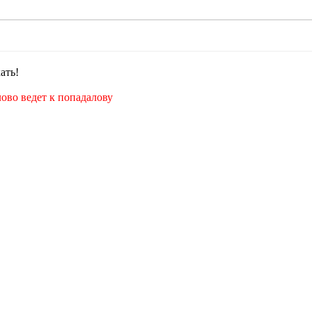
ать!
лово ведет к попадалову