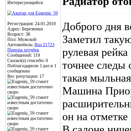
Радиатор ото
Интересующийся
Доброго дня в
Регистрация: 24.01.2010
Адрес: Березники
Возраст: 38
Заметил такую
Пол: Мужской
Автомобиль:
Ваз 21723
рулевая рейка
Приора хетчбек
Сообщений: 119
Сказал(а) спасибо: 0
точнее следы 
Поблагодарили 1 раз в 1
сообщении
такая мыльная
Вес репутации:
17
Машина Приора
расширительн
он на отметке
В салоне ниче