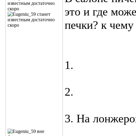
это и где мож
печки? к чему
1.
2.
3. На лонжер