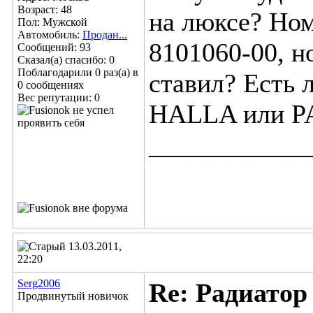
Возраст: 48
на люксе? Ном
Пол: Мужской
Автомобиль:
Продан...
8101060-00, н
Сообщений: 93
Сказал(а) спасибо: 0
Поблагодарили 0 раз(а) в
ставил? Есть 
0 сообщениях
Вес репутации:
0
HALLA или 
____________
13.03.2011,
22:20
Serg2006
Re: Радиатор
Продвинутый новичок