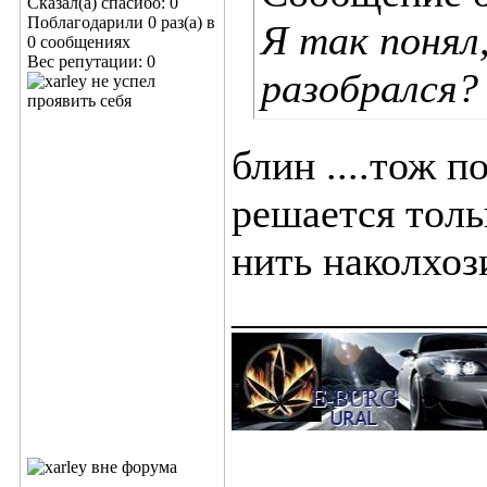
Сказал(а) спасибо: 0
Поблагодарили 0 раз(а) в
Я так понял
0 сообщениях
Вес репутации:
0
разобрался?
блин ....тож п
решается толь
нить наколхоз
____________