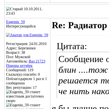
10.10.2011,
23:43
Eugeniu_59
Re: Радиатор
Интересующийся
Цитата:
Регистрация: 24.01.2010
Адрес: Березники
Возраст: 38
Сообщение 
Пол: Мужской
Автомобиль:
Ваз 21723
Приора хетчбек
блин ....тож
Сообщений: 119
Сказал(а) спасибо: 0
решается т
Поблагодарили 1 раз в 1
сообщении
Вес репутации:
17
че нить нак
я бы лучше по