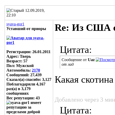
12.09.2019,
22:10
syava-gor1
Re: Из США е
Уставший от приоры
Цитата:
Регистрация: 26.01.2011
Адрес: Тверь
Сообщение от
Uaz
Возраст: 57
от лад
Пол: Мужской
Автомобиль:
2170
Сообщений: 27,439
Какая скотина
Сказал(а) спасибо: 3,127
Поблагодарили 4,167
раз(а) в 3,179
сообщениях
Вес репутации:
43
Добавлено через 3 ми
Цитата: