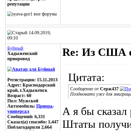
14.09.2019,
09:10
Буйный
Re: Из США е
Хадыженский
приоровод
Цитата:
Регистрация: 15.11.2013
Адрес: Краснодарский
Сообщение от
Серж437
край, г.Хадыженск
Поздновато уже для эмиграци
Возраст: 60
Пол: Мужской
Автомобиль:
Приора-
А я бы сказал
универсал
Сообщений: 6,331
Штаты получи
Сказал(а) спасибо: 1,447
Поблагодарили 2,664