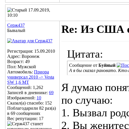
17.09.2019,
10:10
Серж437
Re: Из США е
Бывалый
Цитата:
Регистрация: 15.09.2010
Адрес: Воронеж
Возраст: 49
Сообщение от
Буйный
Пол: Мужской
А я бы сказал рановато. Кто
Автомобиль:
Приора
универсал 2010 -> Vesta
SW 1,6 МТ
Я думаю понят
Сообщений: 1,262
Записей в дневнике:
69
по случаю:
Изображений:
10
Сказал(а) спасибо: 152
Поблагодарили 82 раз(а)
1. Вызвал ро
в 69 сообщениях
Вес репутации:
17
2. Вы жените