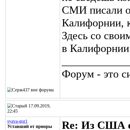
СМИ писали о
Калифорнии, к
Здесь со свои
в Калифорнии
____________
Форум - это с
17.09.2019,
22:45
syava-gor1
Re: Из США е
Уставший от приоры