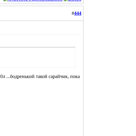
#
444
0л ...бодренький такой сарайчик, пока