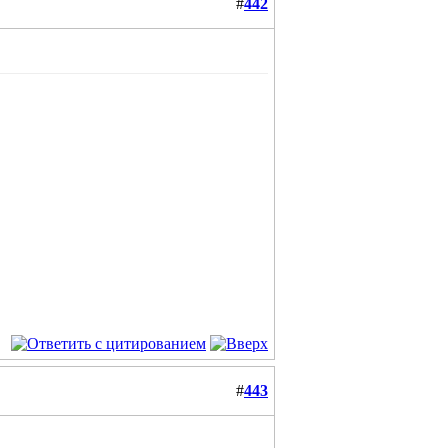
#
442
#
443