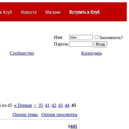
а Клуб
Новости
Магазин
Вступить в Клуб
Имя
Запомнить?
Пароль
Сообщество
Календарь
 из 45
«
Первая
<
35
41
42
43
44
45
Опции темы
Опции просмотра
#
441