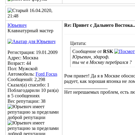
16.04.2020,
21:48
Юрьeвич
Re: Привет с Дальнего Востока...
Клавиатурный мастер
Цитата:
Сообщение от
RSK
Регистрация: 19.01.2009
Юрьевич, здароф.
Адрес: Москва
ты че в Москву перебрался ?
Возраст: 44
Пол: Мужской
Автомобиль:
Ford Focus
Ром привет! Да я в Москве обосно
Сообщений: 2,298
радует, как хорошая японка не лом
Сказал(а) спасибо: 1
__________________
Поблагодарили 10 раз(а)
Нет нерешаемых проблем, есть лю
в 5 сообщениях
Вес репутации:
38