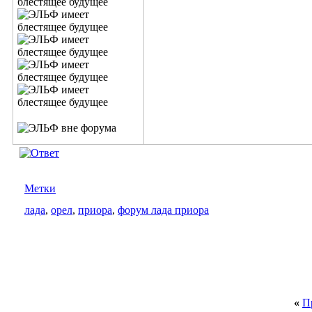
Метки
лада
,
орел
,
приора
,
форум лада приора
«
П