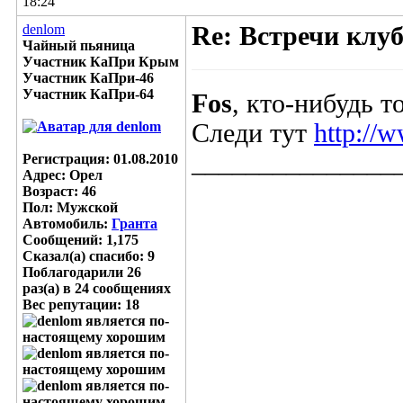
18:24
denlom
Re: Встречи клу
Чайный пьяница
Участник КаПри Крым
Участник КаПри-46
Участник КаПри-64
Fos
, кто-нибудь т
Следи тут
http://
_______________
Регистрация: 01.08.2010
Адрес: Орел
Возраст: 46
Пол: Мужской
Автомобиль:
Гранта
Сообщений: 1,175
Сказал(а) спасибо: 9
Поблагодарили 26
раз(а) в 24 сообщениях
Вес репутации:
18