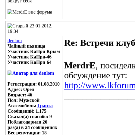
23.01.2012,
19:34
denlom
Re: Встречи клу
Чайный пьяница
Участник КаПри Крым
Участник КаПри-46
Участник КаПри-64
MerdrE
, посидел
обсуждение тут:
http://www.lkforu
Регистрация: 01.08.2010
Адрес: Орел
_______________
Возраст: 46
Пол: Мужской
Автомобиль:
Гранта
Сообщений: 1,175
Сказал(а) спасибо: 9
Поблагодарили 26
раз(а) в 24 сообщениях
Вес репутации:
18