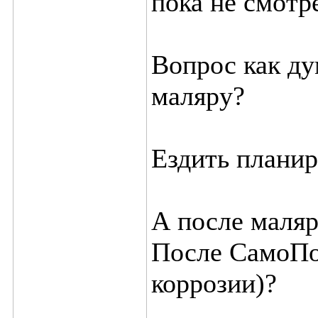
пока не смотр
Вопрос как ду
маляру?
Ездить планир
А после маляр
После СамоПод
коррозии)?