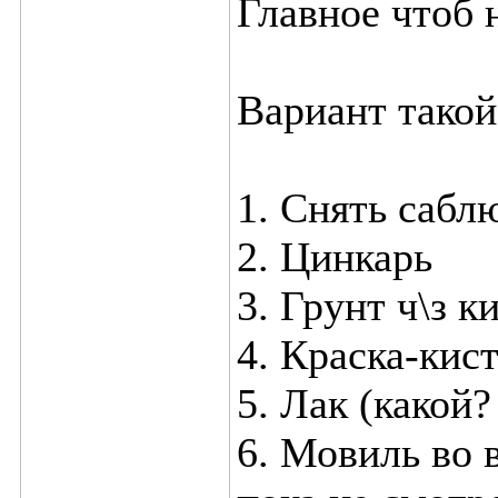
Главное чтоб 
Вариант такой
1. Снять саблю
2. Цинкарь
3. Грунт ч\з к
4. Краска-кис
5. Лак (какой
6. Мовиль во 