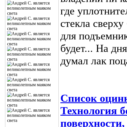
где уплотните
стекла сверху
для подъемник
будет... На дн
думал лак поца
Список оцинк
Технология б
поверхности,