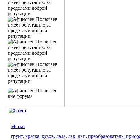
Метки
грунт
,
краска
,
кузов
,
лада
,
лак
,
лкп
,
преобразователь
,
приор