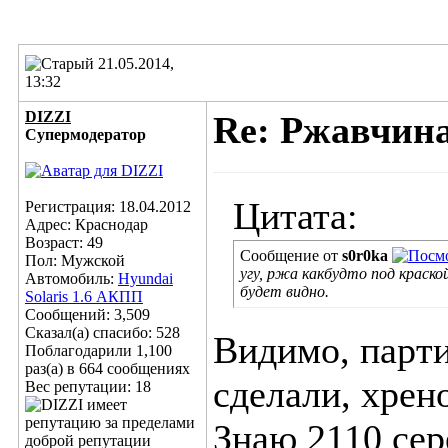
21.05.2014,
13:32
DIZZI
Re: Ржавчина
Супермодератор
Цитата:
Регистрация: 18.04.2012
Адрес: Краснодар
Возраст: 49
Сообщение от
s0r0ka
Пол: Мужской
угу, ржа какбудто под краск
Автомобиль:
Hyundai
будет видно.
Solaris 1.6 АКПП
Сообщений: 3,509
Сказал(а) спасибо: 528
Видимо, парти
Поблагодарили 1,100
раз(а) в 664 сообщениях
сделали, хрено
Вес репутации:
18
Знаю 2110 сер