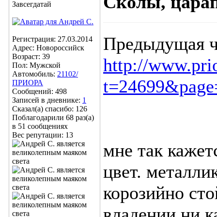
Сколы, царап
Завсегдатай
Предыдущая ч
Регистрация: 27.03.2014
Адрес: Новороссийск
Возраст: 39
http://www.pri
Пол: Мужской
Автомобиль:
21102/
t=24699&page
ПРИОРА
Сообщений: 498
Записей в дневнике:
1
Сказал(а) спасибо: 126
Поблагодарили 68 раз(а)
в 51 сообщениях
Вес репутации:
13
мне так кажет
цвет. металли
корозийно сто
владении ни к