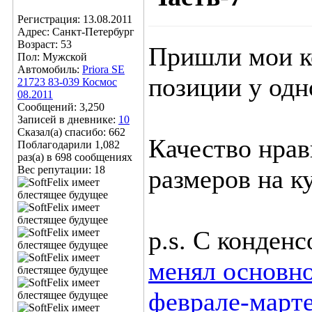
Регистрация: 13.08.2011
Адрес: Санкт-Петербург
Возраст: 53
Пришли мои ко
Пол: Мужской
Автомобиль:
Priora SE
позиции у одн
21723 83-039 Космос
08.2011
Сообщений: 3,250
Записей в дневнике:
10
Сказал(а) спасибо: 662
Качество нрав
Поблагодарили 1,082
раз(а) в 698 сообщениях
Вес репутации:
18
размеров на 
p.s. С конден
менял основно
феврале-марте