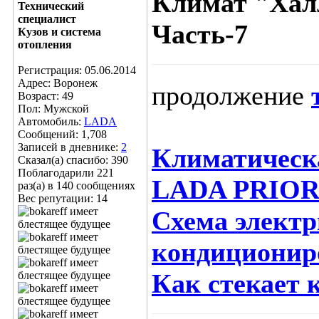
Климат "Халл
Технический
специалист
Часть-7
Кузов и система
отопления
Регистрация: 05.06.2014
Адрес: Воронеж
продолжение
Возраст: 49
Пол: Мужской
Автомобиль:
LADA
Сообщений: 1,708
Записей в дневнике:
2
Климатическ
Сказал(а) спасибо: 390
Поблагодарили 221
LADA PRIO
раз(а) в 140 сообщениях
Вес репутации:
14
Схема элект
кондиционир
Как стекает 