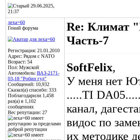
29.06.2025,
21:37
леха=60
Re: Климат "
Гений форума
Часть-7
Регистрация: 21.01.2010
Адрес: Рядом с NATO
Возраст: 54
SoftFelix
,
Пол: Мужской
Автомобиль:
ВАЗ-2171-
У меня нет Ют
03-18 "Робин гуд"
Сообщений: 10,932
Сказал(а) спасибо: 333
.....TI DA05...
Поблагодарили 1,458
раз(а) в 1,102
канал, дагест
сообщениях
Вес репутации:
27
видос по заме
их методике д