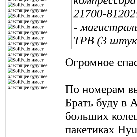
компрессора
21700-81202
- магистрал
ТРВ (3 штук
Огромное спа
По номерам в
Брать буду в 
больших коле
пакетиках Hyu