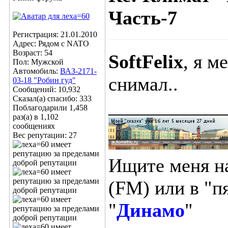
Часть-7
Регистрация: 21.01.2010
Адрес: Рядом с NATO
Возраст: 54
SoftFelix
, я м
Пол: Мужской
Автомобиль:
ВАЗ-2171-
снимал..
03-18 "Робин гуд"
Сообщений: 10,932
Сказал(а) спасибо: 333
____________
Поблагодарили 1,458
раз(а) в 1,102
сообщениях
Вес репутации:
27
Ищите меня н
(FM) или в "п
"
Динамо
"