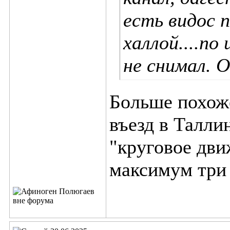
есть видос 
халлой....по
не снимал. О
Больше похож
въезд в Талли
"круговое движе
максимум три р