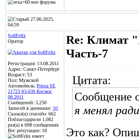
27.06.2025,
04:59
SoftFelix
Re: Климат "
Оратор
Часть-7
Регистрация: 13.08.2011
Адрес: Санкт-Петербург
Возраст: 53
Цитата:
Пол: Мужской
Автомобиль:
Priora SE
21723 83-039 Космос
Сообщение 
08.2011
Сообщений: 3,250
я менял ради
Записей в дневнике:
10
Сказал(а) спасибо: 662
Поблагодарили 1,082
раз(а) в 698 сообщениях
Это как? Опи
Вес репутации:
18