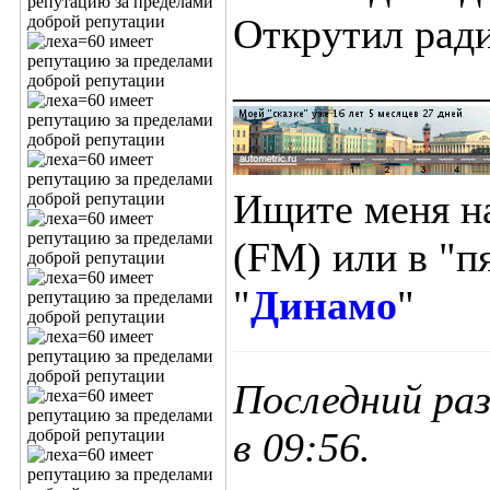
Открутил радик
____________
Ищите меня н
(FM) или в "п
"
Динамо
"
Последний раз
в
09:56
.