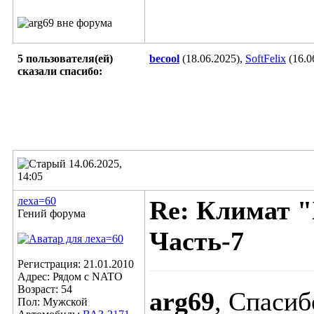
5 пользователя(ей)
becool
(18.06.2025),
SoftFelix
(16.0
сказали cпасибо:
14.06.2025,
14:05
леха=60
Re: Климат "
Гений форума
Часть-7
Регистрация: 21.01.2010
Адрес: Рядом с NATO
Возраст: 54
arg69
, Спасиб
Пол: Мужской