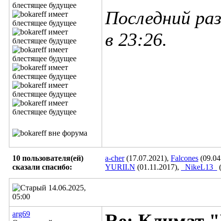
Последний раз
в
23:26
.
10 пользователя(ей)
a-cher
(17.07.2021),
Falcones
(09.04
сказали cпасибо:
YURII.N
(01.11.2017),
_NikeL13_
(
14.06.2025,
05:00
arg69
Re: Климат "