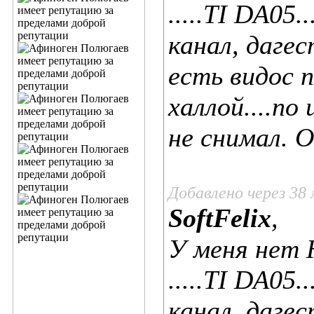
.....TI DA05.
канал, даге
есть видос 
халлой....по
не снимал. О
Добавлено через 38
SoftFelix
,
У меня нет 
.....TI DA05.
канал, даге