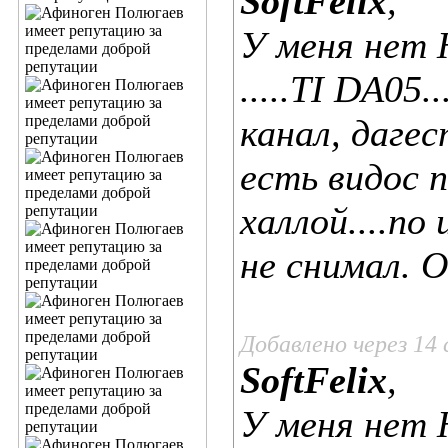
SoftFelix
,
У меня нет 
.....TI DA05.
канал, даге
есть видос 
халлой....по
не снимал. О
Добавлено через 14 
SoftFelix
,
У меня нет 