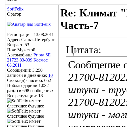
SoftFelix
Re: Климат "
Оратор
Часть-7
Регистрация: 13.08.2011
Адрес: Санкт-Петербург
Возраст: 53
Цитата:
Пол: Мужской
Автомобиль:
Priora SE
21723 83-039 Космос
Сообщение 
08.2011
Сообщений: 3,250
21700-812022
Записей в дневнике:
10
Сказал(а) спасибо: 662
Поблагодарили 1,082
штуки - тру
раз(а) в 698 сообщениях
Вес репутации:
18
21700-812025
штуки - маг